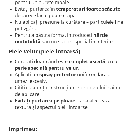
pentru un burete moale.
Evitați purtarea în
temperaturi foarte scăzute
,
deoarece lacul poate crăpa.
Nu aplicați presiune la curățare – particulele fine
pot zgâria.
Pentru a păstra forma, introduceți
hârtie
mototolită
sau un suport special în interior.
Piele velur (piele întoarsă)
Curățați doar când este
complet uscată
, cu o
perie specială pentru velur
.
Aplicați un
spray protector
uniform, fără a
umezi excesiv.
Citiți cu atenție instrucțiunile produsului înainte
de aplicare.
Evitați purtarea pe ploaie
– apa afectează
textura și aspectul pielii întoarse.
Imprimeu: