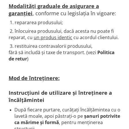
Modalități graduale de asigurare a
garanției
, conforme cu legislația în vigoare:
1. repararea produsului;
2. înlocuirea produsului, dacă acesta nu poate fi
reparat, cu
un produs identic
cu acordul clientului.
3. restituirea contravalorii produsului,
fără să includă și taxe de transport. (vezi
Politica
de retur
)
Mod de întreținere:
Instrucțiuni de utilizare și întreținere a
încălțămintei
După fiecare purtare, curățați încălțămintea cu o
lavetă moale, apoi păstrați-o pe
șanuri potrivite
ca mărime și formă
, pentru menținerea
structurii.