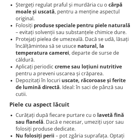
Ștergeți regulat praful și murdăria cu o
cârpă
moale și uscată
, pentru a menține aspectul
original.
Folosiți
produse speciale pentru piele naturală
– evitați solvenții sau substanțele chimice dure.
Protejați pielea de umezeală. Dacă se udă, lăsați
încălțămintea să se usuce
natural, la
temperatura camerei
, departe de surse de
căldură.
Aplicați periodic
creme sau loțiuni nutritive
pentru a preveni uscarea și crăparea.
Depozitați în locuri
uscate, răcoroase și ferite
de lumină directă
. Ideal: în saci de pânză sau
cutii.
Piele cu aspect lăcuit
Curățați după fiecare purtare cu o
lavetă fină
sau flanelă
. Dacă e necesar, umeziți ușor sau
folosiți produse dedicate.
Nu folosiți perii
– pot zgâria suprafața. Optați