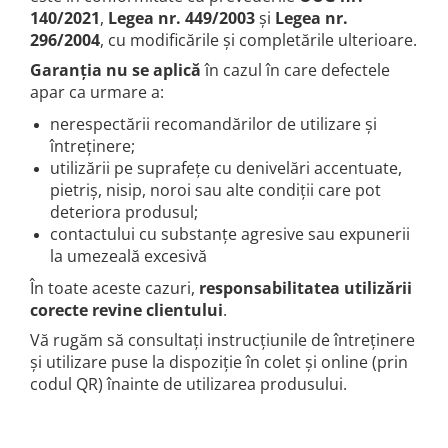
140/2021
,
Legea nr. 449/2003
și
Legea nr.
296/2004
, cu modificările și completările ulterioare.
Garanția nu se aplică
în cazul în care defectele
apar ca urmare a:
nerespectării recomandărilor de utilizare și
întreținere;
utilizării pe suprafețe cu denivelări accentuate,
pietriș, nisip, noroi sau alte condiții care pot
deteriora produsul;
contactului cu substanțe agresive sau expunerii
la umezeală excesivă
În toate aceste cazuri,
responsabilitatea utilizării
corecte revine clientului
.
Vă rugăm să consultați instrucțiunile de întreținere
și utilizare puse la dispoziție în colet și online (prin
codul QR) înainte de utilizarea produsului.