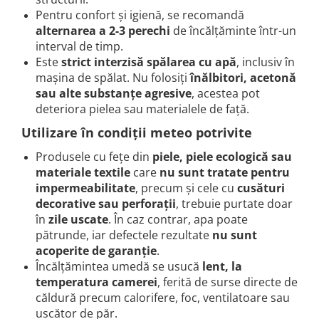
Pentru confort și igienă, se recomandă
alternarea a 2-3 perechi
de încălțăminte într-un
interval de timp.
Este
strict interzisă spălarea cu apă
, inclusiv în
mașina de spălat. Nu folosiți
înălbitori, acetonă
sau alte substanțe agresive
, acestea pot
deteriora pielea sau materialele de față.
Utilizare în condiții meteo potrivite
Produsele cu fețe din
piele, piele ecologică sau
materiale textile
care
nu sunt tratate pentru
impermeabilitate
, precum și cele cu
cusături
decorative sau perforații
, trebuie purtate doar
în
zile uscate
. În caz contrar, apa poate
pătrunde, iar defectele rezultate
nu sunt
acoperite de garanție
.
Încălțămintea umedă se usucă
lent, la
temperatura camerei
, ferită de surse directe de
căldură precum calorifere, foc, ventilatoare sau
uscător de păr.