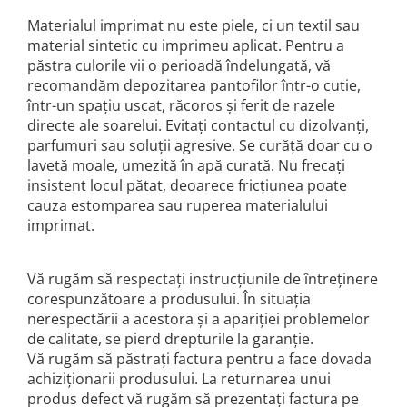
Materialul imprimat nu este piele, ci un textil sau
material sintetic cu imprimeu aplicat. Pentru a
păstra culorile vii o perioadă îndelungată, vă
recomandăm depozitarea pantofilor într-o cutie,
într-un spațiu uscat, răcoros și ferit de razele
directe ale soarelui.
Evitați contactul cu dizolvanți,
parfumuri sau soluții agresive. Se curăță doar cu o
lavetă moale, umezită în apă curată. Nu frecați
insistent locul pătat, deoarece fricțiunea poate
cauza estomparea sau ruperea materialului
imprimat.
Vă rugăm să respectați instrucțiunile de întreținere
corespunzătoare a produsului. În situația
nerespectării a acestora și a apariției problemelor
de calitate, se pierd drepturile la garanție.
Vă rugăm să păstrați factura pentru a face dovada
achiziționarii produsului. La returnarea unui
produs defect vă rugăm să prezentați factura pe