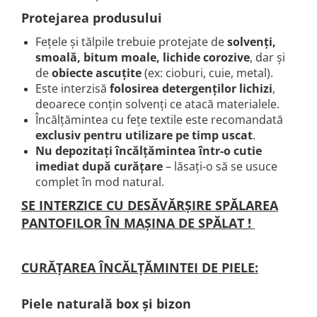
Protejarea produsului
Fețele și tălpile trebuie protejate de
solvenți,
smoală, bitum moale, lichide corozive
, dar și
de
obiecte ascuțite
(ex: cioburi, cuie, metal).
Este interzisă
folosirea detergenților lichizi
,
deoarece conțin solvenți ce atacă materialele.
Încălțămintea cu fețe textile este recomandată
exclusiv pentru utilizare pe timp uscat
.
Nu depozitați încălțămintea într-o cutie
imediat după curățare
– lăsați-o să se usuce
complet în mod natural.
SE INTERZICE CU DESĂVĂRȘIRE SPĂLAREA
PANTOFILOR ÎN MAȘINA DE SPĂLAT !
CURĂȚAREA ÎNCĂLȚĂMINTEI DE PIELE:
Piele naturală box și bizon