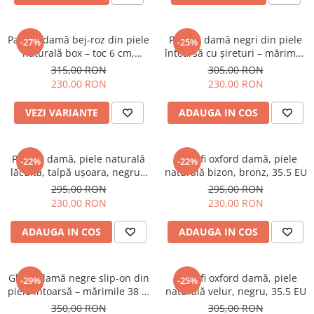
Pantofi damă bej‑roz din piele
Pantofi damă negri din piele
-27%
-25%
naturală box – toc 6 cm,
întoarsă cu șireturi – mărimea
mărimea 34.5 si 37.2
37.5
315,00 RON
305,00 RON
230,00 RON
230,00 RON
VEZI VARIANTE
ADAUGA IN COS
Pantofi damă, piele naturală
Pantofi oxford damă, piele
-22%
-22%
lăcuită, talpă ușoara, negru -
naturală bizon, bronz, 35.5 EU
37.5 EU
295,00 RON
295,00 RON
230,00 RON
230,00 RON
ADAUGA IN COS
ADAUGA IN COS
Ghete damă negre slip‑on din
Pantofi oxford damă, piele
-29%
-25%
piele întoarsă – mărimile 38 și
naturală velur, negru, 35.5 EU
39
350,00 RON
305,00 RON