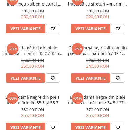
imprimeu galben pictural,
întoarsă cu șireturi – mărimile
marimea 35,39,40
36, 37, 38
305,00 RON
305,00 RON
230,00 RON
220,00 RON
VEZI VARIANTE
VEZI VARIANTE
Ghete damă bej din piele
Ghete damă negre slip‑on din
-29%
-25%
întoarsă – mărimi 35.2 / 35.5 /
piele box – mărimi 35 / 37 / 38
36.5
/ 39
350,00 RON
320,00 RON
250,00 RON
240,00 RON
VEZI VARIANTE
VEZI VARIANTE
Ghete damă negre din piele
Botine damă negre din piele
-33%
-31%
box – mărimile 35.5 și 35.7
întoarsă – mărimile 34.5 / 37.5
/ 38.5
380,00 RON
370,00 RON
255,00 RON
255,00 RON
VEZI VARIANTE
VEZI VARIANTE