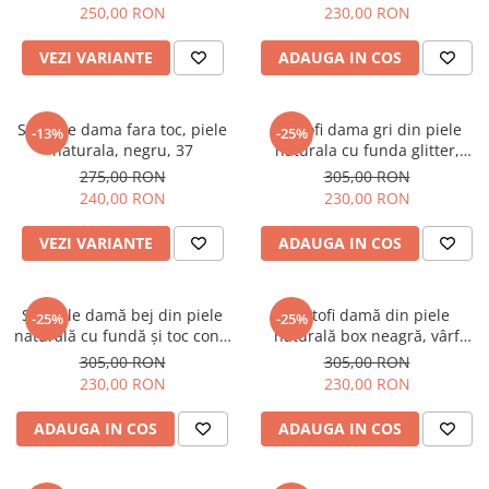
250,00 RON
230,00 RON
VEZI VARIANTE
ADAUGA IN COS
Sandale dama fara toc, piele
Pantofi dama gri din piele
-13%
-25%
naturala, negru, 37
naturala cu funda glitter,
marimea 40
275,00 RON
305,00 RON
240,00 RON
230,00 RON
VEZI VARIANTE
ADAUGA IN COS
Sandale damă bej din piele
Pantofi damă din piele
-25%
-25%
naturală cu fundă și toc conic
naturală box neagră, vârf
– mărimea 38.5
decupat, marimea 37
305,00 RON
305,00 RON
230,00 RON
230,00 RON
ADAUGA IN COS
ADAUGA IN COS