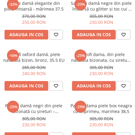
Botine damă elegante din
Sandale damă negre din piele
-32%
-25%
piele întoarsă - mărimea 37.5
întoarsă cu glitter și toc cui –
mărimea 37
370,00 RON
305,00 RON
250,00 RON
230,00 RON
ADAUGA IN COS
ADAUGA IN COS
Pantofi oxford damă, piele
Pantofi dama, din piele
-16%
-25%
naturală bizon, bronz, 35.5 EU
naturala bizonata, cu sireturi,
bej, marimea 37,5, 24.8x22 cm
285,00 RON
305,00 RON
240,00 RON
230,00 RON
ADAUGA IN COS
ADAUGA IN COS
Pantofi damă negri din piele
Pantofi dama piele box neagra
-25%
-25%
bizonată cu șireturi –
cu imprimeu, marimea 38,5
mărimea 36.5
305,00 RON
305,00 RON
230,00 RON
230,00 RON