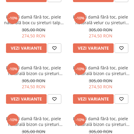
Pantofi damă fără toc, piele
Pantofi damă fără toc, piele
-10%
-10%
naturală box cu șireturi talpă
naturală velur cu șireturi
înaltă, negru
talpă înaltă, negru
305,00 RON
305,00 RON
274,50 RON
274,50 RON
VEZI VARIANTE
VEZI VARIANTE
Pantofi damă fără toc, piele
Pantofi damă fără toc, piele
-10%
-10%
naturală bizon cu șireturi
naturală bizon cu șireturi
talpă înaltă, negru
talpă înaltă, imprimeu flori
305,00 RON
305,00 RON
albastre, albastru
274,50 RON
274,50 RON
VEZI VARIANTE
VEZI VARIANTE
Pantofi damă fără toc, piele
Pantofi damă fără toc, piele
-10%
-10%
naturală bizon cu șireturi
naturală bizon cu șireturi
talpă înaltă, imprimeu buline
talpă înaltă, piele velur, negru
305,00 RON
305,00 RON