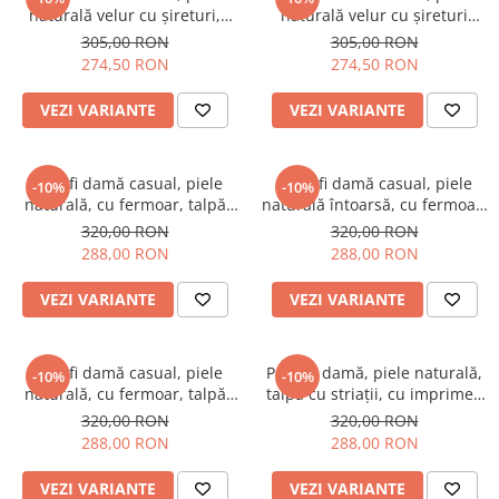
naturală velur cu șireturi,
naturală velur cu șireturi
imprimeu sarpe, galben
talpă înaltă, imprimeu sarpe
305,00 RON
305,00 RON
colorat, negru
274,50 RON
274,50 RON
VEZI VARIANTE
VEZI VARIANTE
Pantofi damă casual, piele
Pantofi damă casual, piele
-10%
-10%
naturală, cu fermoar, talpă
naturală întoarsă, cu fermoar,
masivă și ușoară, negru
talpă masivă și ușoară, cu
320,00 RON
320,00 RON
imprimeu litere, negru
288,00 RON
288,00 RON
VEZI VARIANTE
VEZI VARIANTE
Pantofi damă casual, piele
Pantofi damă, piele naturală,
-10%
-10%
naturală, cu fermoar, talpă
talpă cu striații, cu imprimeu
masivă și ușoară, bej/negru
traditional floral, negru
320,00 RON
320,00 RON
288,00 RON
288,00 RON
VEZI VARIANTE
VEZI VARIANTE