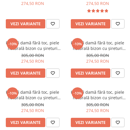
colorate, roșu
274,50 RON
274,50 RON
VEZI VARIANTE
VEZI VARIANTE
Pantofi damă fără toc, piele
Pantofi damă fără toc, piele
-10%
-10%
naturală bizon cu șireturi
naturală bizon cu șireturi
talpă înaltă, imprimeu flori,
talpă înaltă, piele lăcuită,
305,00 RON
305,00 RON
albastru
negru
274,50 RON
274,50 RON
VEZI VARIANTE
VEZI VARIANTE
Pantofi damă fără toc, piele
Pantofi damă fără toc, piele
-10%
-10%
naturală bizon cu șireturi
naturală bizon cu șireturi
talpă înaltă, imprimeu
talpă înaltă, imprimeu buline
305,00 RON
305,00 RON
picasso, negru
colorate, roșu
274,50 RON
274,50 RON
VEZI VARIANTE
VEZI VARIANTE