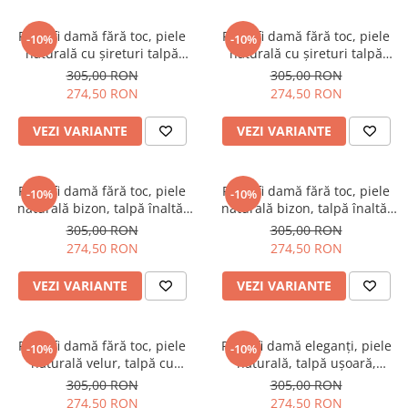
Pantofi damă fără toc, piele
Pantofi damă fără toc, piele
-10%
-10%
naturală cu șireturi talpă
naturală cu șireturi talpă
înaltă, imprimeu mozaic, bej-
înaltă, imprimeu mozaic, bej-
305,00 RON
305,00 RON
roz
roz
274,50 RON
274,50 RON
VEZI VARIANTE
VEZI VARIANTE
Pantofi damă fără toc, piele
Pantofi damă fără toc, piele
-10%
-10%
naturală bizon, talpă înaltă,
naturală bizon, talpă înaltă,
imprimeu șarpe, bej-roz
imprimeu leopard, bej
305,00 RON
305,00 RON
274,50 RON
274,50 RON
VEZI VARIANTE
VEZI VARIANTE
Pantofi damă fără toc, piele
Pantofi damă eleganți, piele
-10%
-10%
naturală velur, talpă cu
naturală, talpă ușoară,
crampoane, catarame, negru
crampoane, negru
305,00 RON
305,00 RON
274,50 RON
274,50 RON