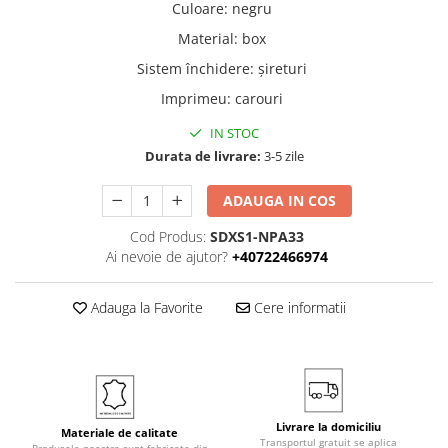
Culoare
:
negru
Material
:
box
Sistem închidere
:
șireturi
Imprimeu
:
carouri
IN STOC
Durata de livrare:
3-5 zile
ADAUGA IN COS
Cod Produs:
SDXS1-NPA33
Ai nevoie de ajutor?
+40722466974
Adauga la Favorite
Cere informatii
Livrare la domiciliu
Materiale de calitate
Transportul gratuit se aplica