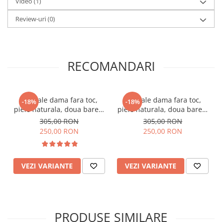
Video
(1)
Review-uri
(0)
RECOMANDARI
Sandale dama fara toc,
Sandale dama fara toc,
-18%
-18%
piele naturala, doua barete
piele naturala, doua barete
incrucisate, sireturi roz,
incrucisate, sireturi
305,00 RON
305,00 RON
talpa usoara, crampoane,
albastre, talpa usoara,
250,00 RON
250,00 RON
imprimeu bej cu linii aurii,
crampoane, imprimeu
Sandali
argint turcoaz si albastru,
Sandali
VEZI VARIANTE
VEZI VARIANTE
PRODUSE SIMILARE