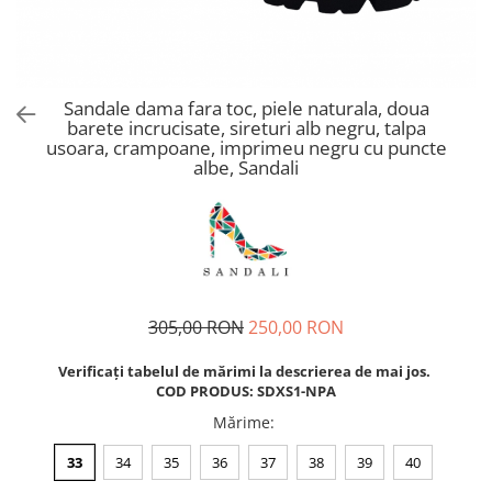
Sandale dama fara toc, piele naturala, doua
barete incrucisate, sireturi alb negru, talpa
usoara, crampoane, imprimeu negru cu puncte
albe, Sandali
305,00 RON
250,00 RON
Verificați tabelul de mărimi la descrierea de mai jos.
COD PRODUS: SDXS1-NPA
Mărime
:
33
34
35
36
37
38
39
40