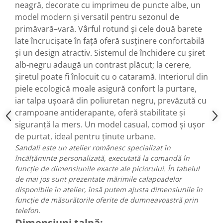
neagră, decorate cu imprimeu de puncte albe, un
model modern și versatil pentru sezonul de
primăvară–vară. Vârful rotund și cele două barete
late încrucișate în față oferă susținere confortabilă
și un design atractiv. Sistemul de închidere cu șiret
alb‑negru adaugă un contrast plăcut; la cerere,
șiretul poate fi înlocuit cu o cataramă. Interiorul din
piele ecologică moale asigură confort la purtare,
iar talpa ușoară din poliuretan negru, prevăzută cu
crampoane antiderapante, oferă stabilitate și
siguranță la mers. Un model casual, comod și ușor
de purtat, ideal pentru ținute urbane.
Sandali este un atelier românesc specializat în
încălțăminte personalizată, executată la comandă în
funcție de dimensiunile exacte ale piciorului. În tabelul
de mai jos sunt prezentate mărimile calapoadelor
disponibile în atelier, însă putem ajusta dimensiunile în
funcție de măsurătorile oferite de dumneavoastră prin
telefon.
Dimensiuni talpă: