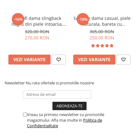
Pantofi dama slingback
Sandale dama casual, piele
-16%
-18%
negru din piele intoarsa,
naturala, bareta cu
varf patrat, toc 4 cm
catarama, talpa usoara,
320,00 RON
305,00 RON
crampoane, bej, linii aurii,
270,00 RON
250,00 RON
Sandali
VEZI VARIANTE
VEZI VARIANTE
Newsletter
Nu rata ofertele si promotiile noastre
Vreau sa primesc newsletter cu promotiile
magazinului. Afla mai multe in
Politica de
Confidentialitate