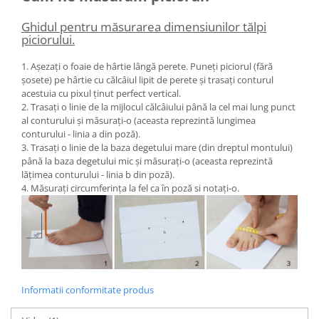
Ghidul pentru măsurarea dimensiunilor tălpi
piciorului.
1. Așezați o foaie de hârtie lângă perete. Puneți piciorul (fără
șosete) pe hârtie cu călcâiul lipit de perete și trasați conturul
acestuia cu pixul ținut perfect vertical.
2. Trasați o linie de la mijlocul călcâiului până la cel mai lung punct
al conturului și măsurați-o (aceasta reprezintă lungimea
conturului - linia a din poză).
3. Trasați o linie de la baza degetului mare (din dreptul montului)
până la baza degetului mic și măsurați-o (aceasta reprezintă
lățimea conturului - linia b din poză).
4. Măsurați circumferința la fel ca în poză si notați-o.
Informatii conformitate produs