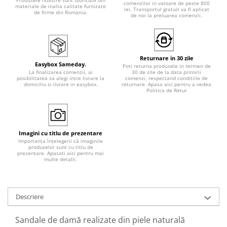
Produsele noastre sunt fabricate din
comenzilor in valoare de peste 800
materiale de inalta calitate furnizate
lei. Transportul gratuit va fi aplicat
de firme din Romania.
de noi la preluarea comenzii.
Returnare in 30 zile
Easybox Sameday.
Poti returna produsele in termen de
La finalizarea comenzii, ai
30 de zile de la data primirii
posibilitatea sa alegi intre livrare la
comenzi, respectand conditiile de
domiciliu si livrare in easybox.
returnare. Apasa aici pentru a vedea
Politica de Retur
Imagini cu titlu de prezentare
Importanța înțelegerii că imaginile
produselor sunt cu titlu de
prezentare. Apasati aici pentru mai
multe detalii.
Descriere
Sandale de damă realizate din piele naturală