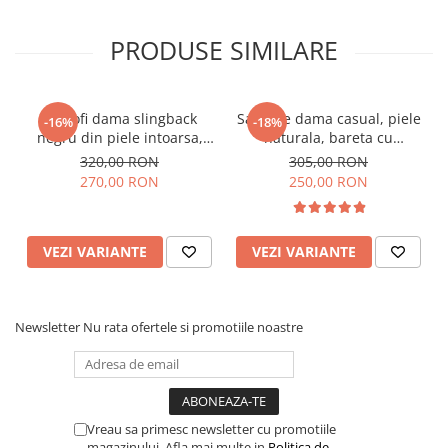
PRODUSE SIMILARE
Pantofi dama slingback
Sandale dama casual, piele
-16%
-18%
negru din piele intoarsa,
naturala, bareta cu
varf patrat, toc 4 cm
catarama, talpa usoara,
320,00 RON
305,00 RON
crampoane, bej, linii aurii,
270,00 RON
250,00 RON
Sandali
VEZI VARIANTE
VEZI VARIANTE
Newsletter
Nu rata ofertele si promotiile noastre
Vreau sa primesc newsletter cu promotiile
magazinului. Afla mai multe in
Politica de