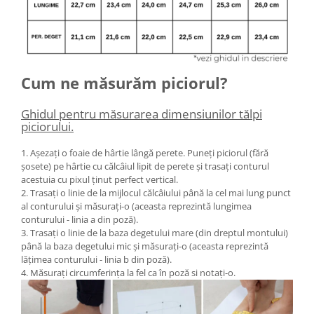
Cum ne măsurăm piciorul?
Ghidul pentru măsurarea dimensiunilor tălpi
piciorului.
1. Așezați o foaie de hârtie lângă perete. Puneți piciorul (fără
șosete) pe hârtie cu călcâiul lipit de perete și trasați conturul
acestuia cu pixul ținut perfect vertical.
2. Trasați o linie de la mijlocul călcâiului până la cel mai lung punct
al conturului și măsurați-o (aceasta reprezintă lungimea
conturului - linia a din poză).
3. Trasați o linie de la baza degetului mare (din dreptul montului)
până la baza degetului mic și măsurați-o (aceasta reprezintă
lățimea conturului - linia b din poză).
4. Măsurați circumferința la fel ca în poză si notați-o.