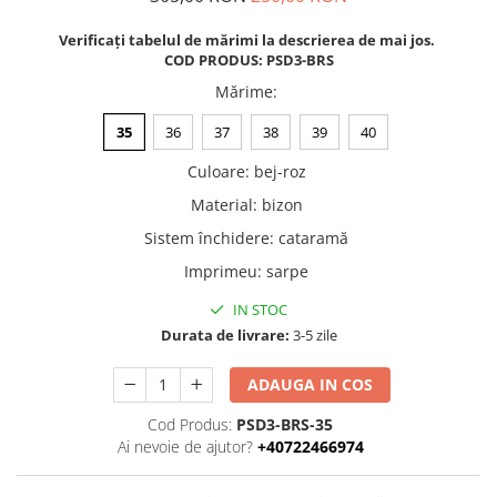
Verificați tabelul de mărimi la descrierea de mai jos.
COD PRODUS: PSD3-BRS
Mărime
:
35
36
37
38
39
40
Culoare
:
bej-roz
Material
:
bizon
Sistem închidere
:
cataramă
Imprimeu
:
sarpe
IN STOC
Durata de livrare:
3-5 zile
ADAUGA IN COS
Cod Produs:
PSD3-BRS-35
Ai nevoie de ajutor?
+40722466974