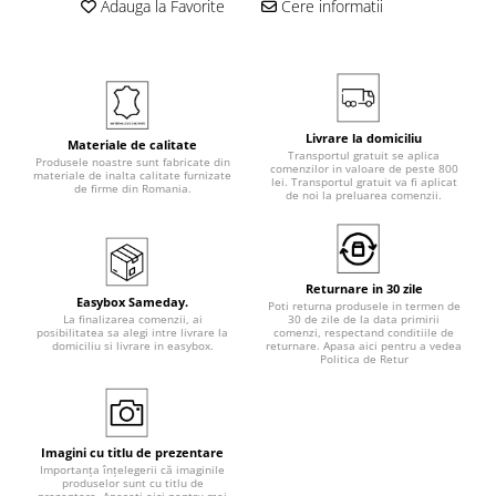
Adauga la Favorite
Cere informatii
Livrare la domiciliu
Materiale de calitate
Transportul gratuit se aplica
Produsele noastre sunt fabricate din
comenzilor in valoare de peste 800
materiale de inalta calitate furnizate
lei. Transportul gratuit va fi aplicat
de firme din Romania.
de noi la preluarea comenzii.
Returnare in 30 zile
Easybox Sameday.
Poti returna produsele in termen de
La finalizarea comenzii, ai
30 de zile de la data primirii
posibilitatea sa alegi intre livrare la
comenzi, respectand conditiile de
domiciliu si livrare in easybox.
returnare. Apasa aici pentru a vedea
Politica de Retur
Imagini cu titlu de prezentare
Importanța înțelegerii că imaginile
produselor sunt cu titlu de