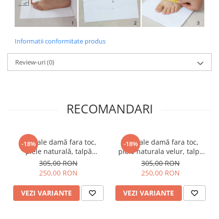
Informatii conformitate produs
Review-uri
(0)
RECOMANDARI
Sandale damă fara toc,
Sandale damă fara toc,
-18%
-18%
piele naturală, talpă
piele naturala velur, talpă
ușoară, catarama, negru
ușoară, catarame lacuite,
305,00 RON
305,00 RON
negru
250,00 RON
250,00 RON
VEZI VARIANTE
VEZI VARIANTE