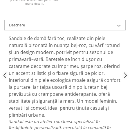
prezentare. Apasati aici pentru mai
multe detalii.
Descriere
Sandale de damă fără toc, realizate din piele
naturală bizonată în nuanța bej‑roz, cu vârf rotund
și un design modern, potrivit pentru sezonul de
primăvară–vară. Baretele se închid ușor cu
catarame decorate cu imprimeu șarpe roz, oferind
un accent stilistic și o fixare sigură pe picior.
Interiorul din piele ecologică moale asigură confort
la purtare, iar talpa ușoară din poliuretan bej,
prevăzută cu crampoane antiderapante, oferă
stabilitate și siguranță la mers. Un model feminin,
versatil și comod, ideal pentru ținute casual și
plimbări urbane.
Sandali este un atelier românesc specializat în
încălțăminte personalizată, executată la comandă în