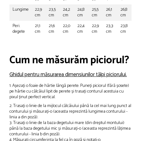
Lungime
22,9
23,5
24,2
24,8
25,5
26,1
26,8
cm
cm
cm
cm
cm
cm
cm
Peri.
21,1
21,6
22,0
22,4
22,9
23,3
23,8
degete
cm
cm
cm
cm
cm
cm
cm
Cum ne măsurăm piciorul?
Ghidul pentru măsurarea dimensiunilor tălpi piciorului.
1. Așezați o foaie de hârtie lângă perete. Puneți piciorul (fără șosete)
pe hârtie cu călcâiul lipit de perete și trasați conturul acestuia cu
pixul ținut perfect vertical.
2. Trasați o linie de la mijlocul călcâiului până la cel mai lung punct al
conturului și măsurați-o (aceasta reprezintă lungimea conturului -
linia a din poză).
3. Trasați o linie de la baza degetului mare (din dreptul montului)
până la baza degetului mic și măsurați-o (aceasta reprezintă lățimea
conturului - linia b din poză).
4. Măsurați circumferința la fel ca în poză si notați-o.