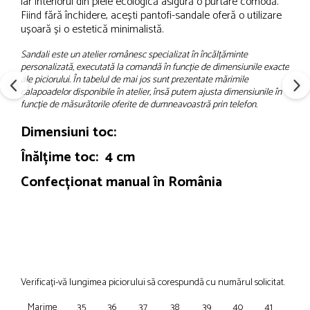
iar interiorul din piele ecologică asigură o purtare comodă.
Fiind fără închidere, acești pantofi-sandale oferă o utilizare
ușoară și o estetică minimalistă.
Sandali este un atelier românesc specializat în încălțăminte
personalizată, executată la comandă în funcție de dimensiunile exacte
ale piciorului. În tabelul de mai jos sunt prezentate mărimile
calapoadelor disponibile în atelier, însă putem ajusta dimensiunile în
funcție de măsurătorile oferite de dumneavoastră prin telefon.
Dimensiuni toc:
Înălțime toc: 4 cm
Confecționat manual în România
Verificați-vă lungimea piciorului să corespundă cu numărul solicitat.
Marime
35
36
37
38
39
40
41