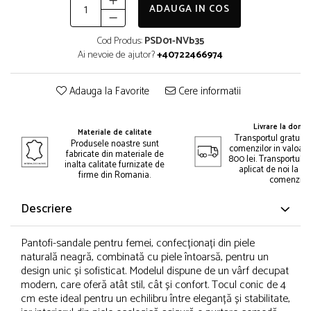
ADAUGA IN COS
Cod Produs:
PSD01-NVb35
Ai nevoie de ajutor?
+40722466974
Adauga la Favorite
Cere informatii
Livrare la domic
Materiale de calitate
Transportul gratuit 
Produsele noastre sunt
comenzilor in valoar
fabricate din materiale de
800 lei. Transportul gr
inalta calitate furnizate de
aplicat de noi la p
firme din Romania.
comenzii.
Descriere
Pantofi-sandale pentru femei, confecționați din piele
naturală neagră, combinată cu piele întoarsă, pentru un
design unic și sofisticat. Modelul dispune de un vârf decupat
modern, care oferă atât stil, cât și confort. Tocul conic de 4
cm este ideal pentru un echilibru între eleganță și stabilitate,