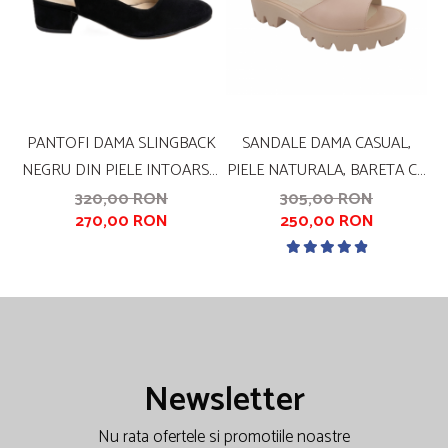
PANTOFI DAMA SLINGBACK
SANDALE DAMA CASUAL,
S
NEGRU DIN PIELE INTOARSA,
PIELE NATURALA, BARETA CU
P
VARF PATRAT, TOC 4 CM
CATARAMA, TALPA USOARA,
C
320,00 RON
305,00 RON
270,00 RON
250,00 RON
CRAMPOANE, BEJ, LINII AURII,
SANDALI
Newsletter
Nu rata ofertele si promotiile noastre