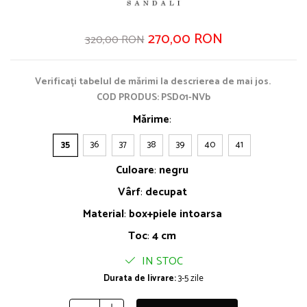
270,00 RON
320,00 RON
Verificați tabelul de mărimi la descrierea de mai jos.
COD PRODUS: PSD01-NVb
Mărime
:
35
36
37
38
39
40
41
Culoare
:
negru
Vârf
:
decupat
Material
:
box+piele intoarsa
Toc
:
4 cm
IN STOC
Durata de livrare:
3-5 zile