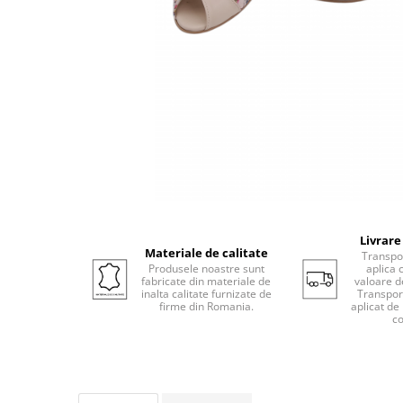
Livrare
Materiale de calitate
Transpor
Produsele noastre sunt
aplica 
fabricate din materiale de
valoare d
inalta calitate furnizate de
Transport
firme din Romania.
aplicat de
co