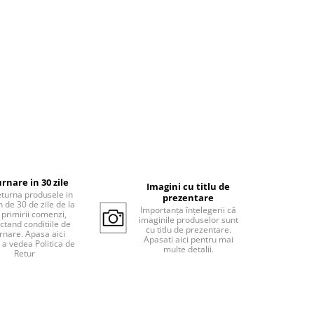
rnare in 30 zile
Imagini cu titlu de
eturna produsele in
prezentare
 de 30 de zile de la
Importanța înțelegerii că
 primirii comenzi,
imaginile produselor sunt
ctand conditiile de
cu titlu de prezentare.
rnare. Apasa aici
Apasati aici pentru mai
 a vedea Politica de
multe detalii.
Retur