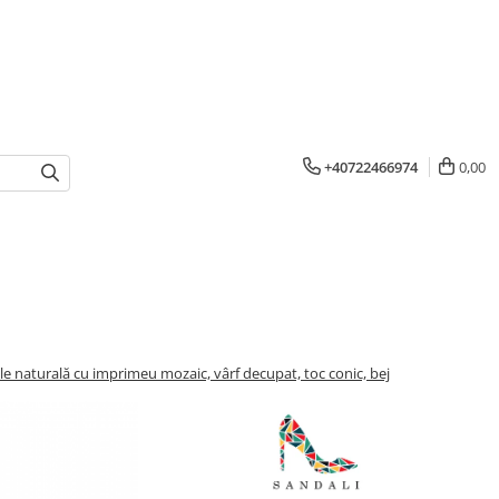
+40722466974
0,00
le naturală cu imprimeu mozaic, vârf decupat, toc conic, bej