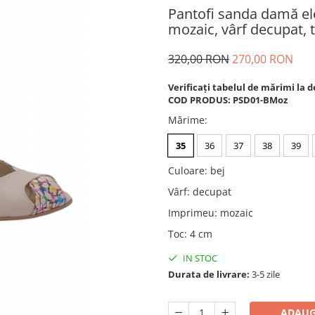
Pantofi sanda damă ele
mozaic, vârf decupat, t
320,00 RON
270,00 RON
Verificați tabelul de mărimi la d
COD PRODUS: PSD01-BMoz
Mărime
:
35
36
37
38
39
Culoare
:
bej
Vârf
:
decupat
Imprimeu
:
mozaic
Toc
:
4 cm
IN STOC
Durata de livrare:
3-5 zile
ADAUG