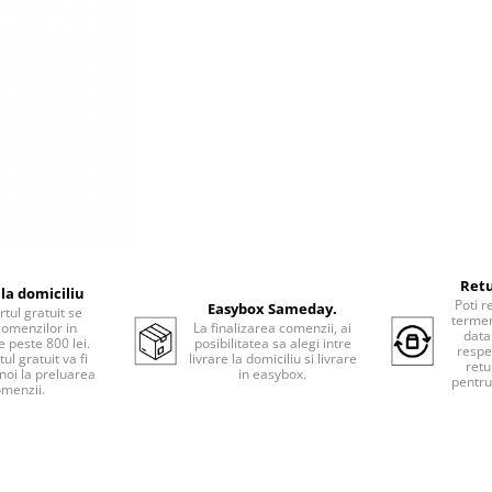
Retu
 la domiciliu
Poti r
Easybox Sameday.
tul gratuit se
termen
comenzilor in
La finalizarea comenzii, ai
data
e peste 800 lei.
posibilitatea sa alegi intre
respe
ul gratuit va fi
livrare la domiciliu si livrare
retu
 noi la preluarea
in easybox.
pentru
menzii.