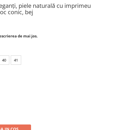
ganți, piele naturală cu imprimeu
oc conic, bej
escrierea de mai jos.
40
41
A IN COS