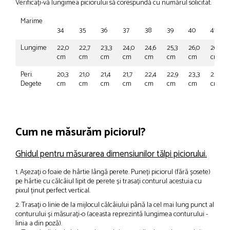
Verificați-vă lungimea piciorului să corespundă cu numărul solicitat.
Marime
34
35
36
37
38
39
40
41
Lungime
22,0
22,7
23,3
24,0
24,6
25,3
26,0
26,6
cm
cm
cm
cm
cm
cm
cm
cm
Peri.
20,3
21,0
21,4
21,7
22,4
22,9
23,3
23,7
Degete
cm
cm
cm
cm
cm
cm
cm
cm
Cum ne măsurăm piciorul?
Ghidul pentru măsurarea dimensiunilor tălpi piciorului.
1. Așezați o foaie de hârtie lângă perete. Puneți piciorul (fără șosete)
pe hârtie cu călcâiul lipit de perete și trasați conturul acestuia cu
pixul ținut perfect vertical.
2. Trasați o linie de la mijlocul călcâiului până la cel mai lung punct al
conturului și măsurați-o (aceasta reprezintă lungimea conturului -
linia a din poză).