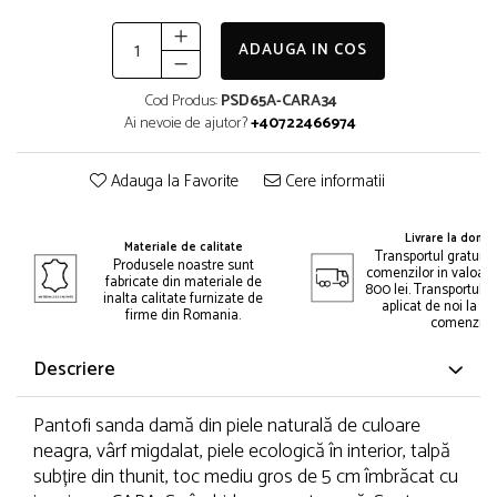
ADAUGA IN COS
Cod Produs:
PSD65A-CARA34
Ai nevoie de ajutor?
+40722466974
Adauga la Favorite
Cere informatii
Livrare la domic
Materiale de calitate
Transportul gratuit 
Produsele noastre sunt
comenzilor in valoar
fabricate din materiale de
800 lei. Transportul gr
inalta calitate furnizate de
aplicat de noi la p
firme din Romania.
comenzii.
Descriere
Pantofi sanda damă din piele naturală de culoare
neagra, vârf migdalat, piele ecologică în interior, talpă
subțire din thunit, toc mediu gros de 5 cm îmbrăcat cu