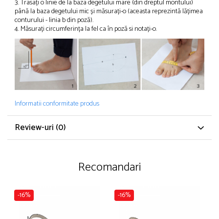
3. Trasați o linie de la baza degetului mare (din dreptul montului)
până la baza degetului mic și măsurați-o (aceasta reprezintă lățimea
conturului - linia b din poză).
4. Măsurați circumferința la fel ca în poză si notați-o.
Informatii conformitate produs
Review-uri
(0)
Recomandari
-16%
-16%