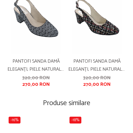
PANTOFI SANDA DAMĂ
PANTOFI SANDA DAMĂ
ELEGANȚI, PIELE NATURALĂ,
ELEGANȚI, PIELE NATURALĂ,
PI
TOC GROS, IMPRIMEU ALB-
TOC GROS, IMPRIMEU CARA,
I
320,00 RON
320,00 RON
270,00 RON
270,00 RON
NEGRU ZIG ZAG, SANDALI
SANDALI
Produse similare
-16%
-18%