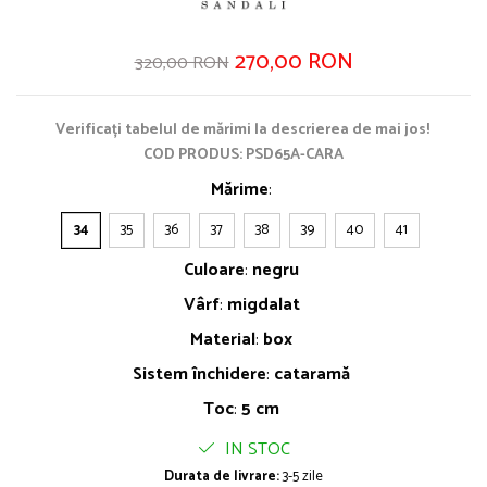
270,00 RON
320,00 RON
Verificați tabelul de mărimi la descrierea de mai jos!
COD PRODUS: PSD65A-CARA
Mărime
:
34
35
36
37
38
39
40
41
Culoare
:
negru
Vârf
:
migdalat
Material
:
box
Sistem închidere
:
cataramă
Toc
:
5 cm
IN STOC
Durata de livrare:
3-5 zile