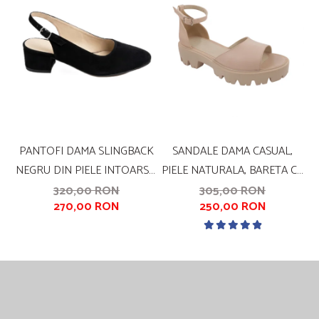
PANTOFI DAMA SLINGBACK
SANDALE DAMA CASUAL,
S
NEGRU DIN PIELE INTOARSA,
PIELE NATURALA, BARETA CU
P
VARF PATRAT, TOC 4 CM
CATARAMA, TALPA USOARA,
C
320,00 RON
305,00 RON
270,00 RON
250,00 RON
CRAMPOANE, BEJ, LINII AURII,
SANDALI