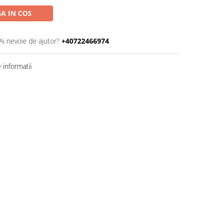
A IN COS
Ai nevoie de ajutor?
+40722466974
informatii