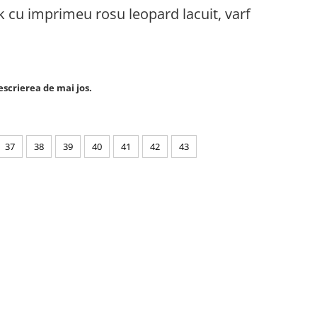
 cu imprimeu rosu leopard lacuit, varf
escrierea de mai jos.
37
38
39
40
41
42
43