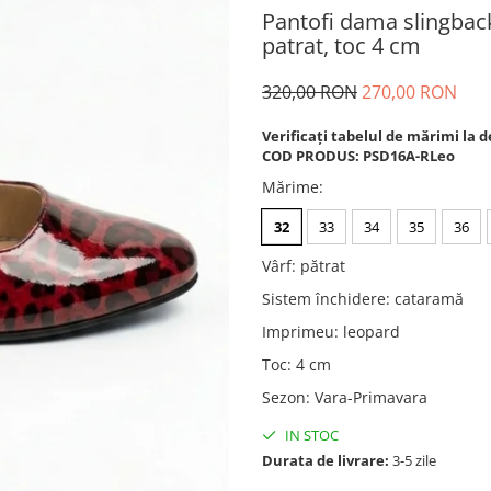
Pantofi dama slingback
patrat, toc 4 cm
320,00 RON
270,00 RON
Verificați tabelul de mărimi la d
COD PRODUS: PSD16A-RLeo
Mărime
:
32
33
34
35
36
Vârf
:
pătrat
Sistem închidere
:
cataramă
Imprimeu
:
leopard
Toc
:
4 cm
Sezon
:
Vara-Primavara
IN STOC
Durata de livrare:
3-5 zile