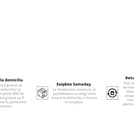
Retu
 la domiciliu
Poti r
Easybox Sameday.
tul gratuit se
termen
comenzilor in
La finalizarea comenzii, ai
data
e peste 800 lei.
posibilitatea sa alegi intre
respe
ul gratuit va fi
livrare la domiciliu si livrare
retu
 noi la preluarea
in easybox.
pentru
menzii.