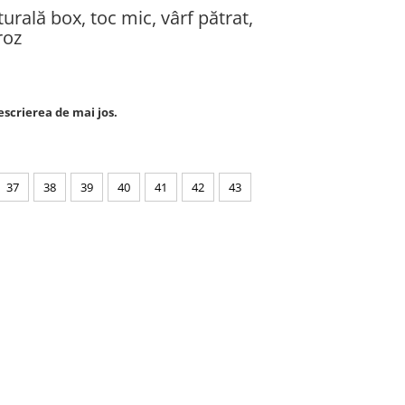
urală box, toc mic, vârf pătrat,
roz
escrierea de mai jos.
37
38
39
40
41
42
43