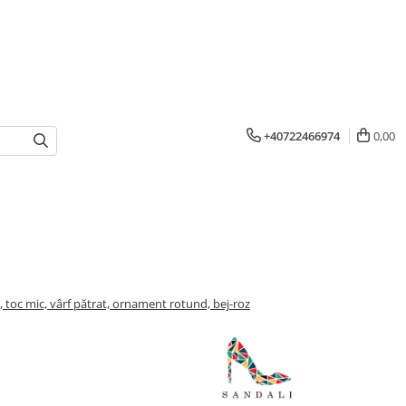
+40722466974
0,00
 toc mic, vârf pătrat, ornament rotund, bej-roz