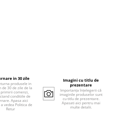
rnare in 30 zile
Imagini cu titlu de
eturna produsele in
prezentare
 de 30 de zile de la
Importanța înțelegerii că
 primirii comenzi,
imaginile produselor sunt
ctand conditiile de
cu titlu de prezentare.
rnare. Apasa aici
Apasati aici pentru mai
 a vedea Politica de
multe detalii.
Retur