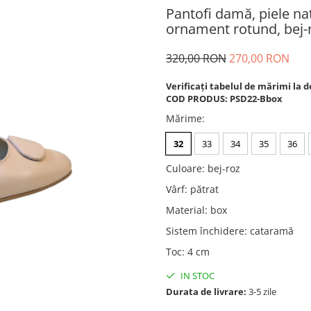
Pantofi damă, piele nat
ornament rotund, bej-
320,00 RON
270,00 RON
Verificați tabelul de mărimi la d
COD PRODUS: PSD22-Bbox
Mărime
:
32
33
34
35
36
Culoare
:
bej-roz
Vârf
:
pătrat
Material
:
box
Sistem închidere
:
cataramă
Toc
:
4 cm
IN STOC
Durata de livrare:
3-5 zile