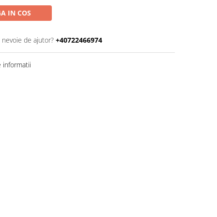
A IN COS
i nevoie de ajutor?
+40722466974
informatii