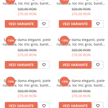
naturala, toc mic gros, barete,
naturala, toc mic gros, barete,
imprimeu de flori albastre,
imprimeu de abstract, bej,
320,00 RON
320,00 RON
albastru, Sandali
Sandali
270,00 RON
270,00 RON
VEZI VARIANTE
VEZI VARIANTE
Sandale dama eleganti, piele
Sandale dama eleganti, piele
-16%
-16%
naturala, toc mic gros, barete,
naturala, toc mic gros, barete,
imprimeu de lepoard, bej
imprimeu de sarpe, bej
320,00 RON
320,00 RON
inchis, Sandali
inchis, Sandali
270,00 RON
270,00 RON
VEZI VARIANTE
VEZI VARIANTE
Sandale dama eleganti, piele
Sandale dama eleganti, piele
-16%
-16%
naturala, toc mic gros, barete,
naturala, toc mic gros, barete,
imprimeu de mozaic, negru,
imprimeu de picasso, rosu,
320,00 RON
320,00 RON
Sandali
Sandali
270,00 RON
270,00 RON
VEZI VARIANTE
VEZI VARIANTE