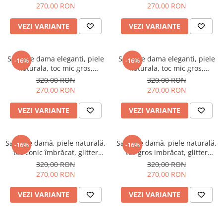
Sandali
Sandali
270,00 RON
270,00 RON
VEZI VARIANTE
VEZI VARIANTE
Sandale dama eleganti, piele
Sandale dama eleganti, piele
-16%
-16%
naturala, toc mic gros,
naturala, toc mic gros,
imprimeu de mozaic pe
imprimeu de picasso, rosu,
320,00 RON
320,00 RON
bareta, negru, Sandali
Sandali
270,00 RON
270,00 RON
VEZI VARIANTE
VEZI VARIANTE
Sandale damă, piele naturală,
Sandale damă, piele naturală,
-16%
-16%
toc conic îmbrăcat, glitter
toc gros imbrăcat, glitter
argintiu, negru
argintiu, negru
320,00 RON
320,00 RON
270,00 RON
270,00 RON
VEZI VARIANTE
VEZI VARIANTE