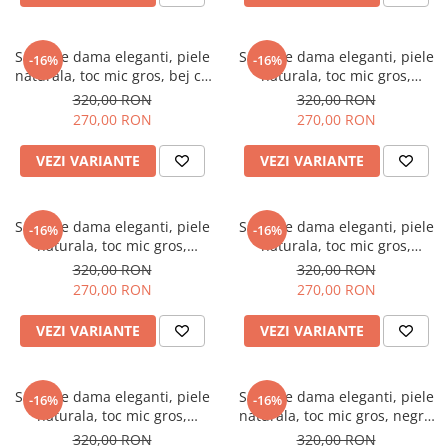
Sandale dama eleganti, piele
Sandale dama eleganti, piele
-16%
-16%
naturala, toc mic gros, bej cu
naturala, toc mic gros,
glitter, Sandali
albastru cu flori albastre,
320,00 RON
320,00 RON
Sandali
270,00 RON
270,00 RON
VEZI VARIANTE
VEZI VARIANTE
Sandale dama eleganti, piele
Sandale dama eleganti, piele
-16%
-16%
naturala, toc mic gros,
naturala, toc mic gros,
imprimeu de abstract pe
imprimeu lepoard, bej inchis,
320,00 RON
320,00 RON
bareta, bej, Sandali
Sandali
270,00 RON
270,00 RON
VEZI VARIANTE
VEZI VARIANTE
Sandale dama eleganti, piele
Sandale dama eleganti, piele
-16%
-16%
naturala, toc mic gros,
naturala, toc mic gros, negru
imprimeu sarpe, bej inchis,
glitter pe bareta, negru,
320,00 RON
320,00 RON