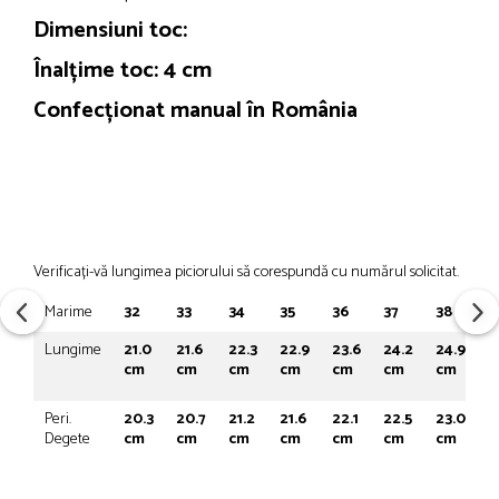
Dimensiuni toc:
Înalțime toc: 4 cm
Confecționat manual în România
Verificați-vă lungimea piciorului să corespundă cu numărul solicitat.
Marime
32
33
34
35
36
37
38
3
Lungime
21.0
21.6
22.3
22.9
23.6
24.2
24.9
2
cm
cm
cm
cm
cm
cm
cm
c
Peri.
20.3
20.7
21.2
21.6
22.1
22.5
23.0
2
Degete
cm
cm
cm
cm
cm
cm
cm
c