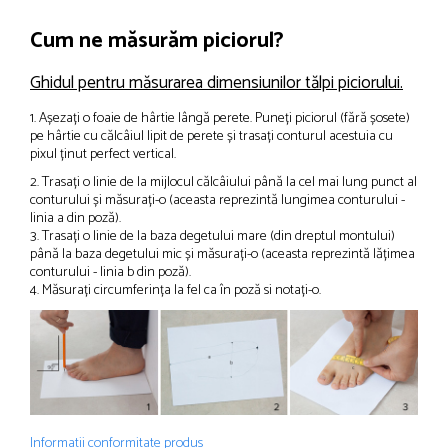
Cum ne măsurăm piciorul?
Ghidul pentru măsurarea dimensiunilor tălpi piciorului.
1. Așezați o foaie de hârtie lângă perete. Puneți piciorul (fără șosete)
pe hârtie cu călcâiul lipit de perete și trasați conturul acestuia cu
pixul ținut perfect vertical.
2. Trasați o linie de la mijlocul călcâiului până la cel mai lung punct al
conturului și măsurați-o (aceasta reprezintă lungimea conturului -
linia a din poză).
3. Trasați o linie de la baza degetului mare (din dreptul montului)
până la baza degetului mic și măsurați-o (aceasta reprezintă lățimea
conturului - linia b din poză).
4. Măsurați circumferința la fel ca în poză si notați-o.
Informatii conformitate produs