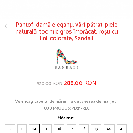
Pantofi damă eleganți, vârf pătrat, piele
naturală, toc mic gros îmbrăcat, roșu cu
linii colorate, Sandali
288,00 RON
320,00 RON
Verificați tabelul de mărimi la descrierea de mai jos.
COD PRODUS: PD21-RLC
Mărime
:
32
33
34
35
36
37
38
39
40
41