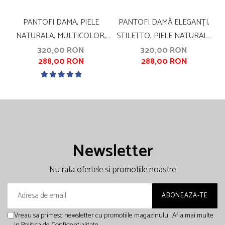
PANTOFI DAMA, PIELE
PANTOFI DAMĂ ELEGANȚI,
NATURALA, MULTICOLOR,
STILETTO, PIELE NATURALĂ
CU IMPRIMEU SARPE, TOC
VELUR, TOC GROS
320,00 RON
320,00 RON
288,00 RON
288,00 RON
MIC, GROS, SANDALI
ÎMBRĂCAT, NEGRU ZIG-ZAG,
NEGRU
Newsletter
Nu rata ofertele si promotiile noastre
Vreau sa primesc newsletter cu promotiile magazinului. Afla mai multe