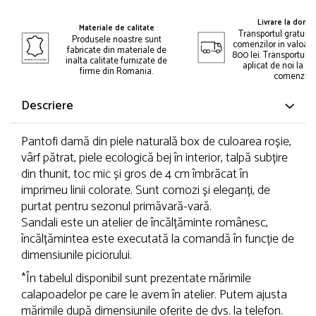
Livrare la domic
Materiale de calitate
Transportul gratuit 
Produsele noastre sunt
comenzilor in valoar
fabricate din materiale de
800 lei. Transportul gr
inalta calitate furnizate de
aplicat de noi la p
firme din Romania.
comenzii.
Descriere
Pantofi damă din piele naturală box de culoarea roșie,
vârf pătrat, piele ecologică bej în interior, talpă subțire
din thunit, toc mic și gros de 4 cm îmbrăcat în
imprimeu linii colorate. Sunt comozi și eleganți, de
purtat pentru sezonul primăvară-vară.
Sandali este un atelier de încălțăminte românesc,
încălțămintea este executată la comandă în funcție de
dimensiunile piciorului.
*În tabelul disponibil sunt prezentate mărimile
calapoadelor pe care le avem în atelier. Putem ajusta
mărimile după dimensiunile oferite de dvs. la telefon.