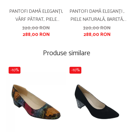
PANTOFI DAMĂ ELEGANȚI,
PANTOFI DAMĂ ELEGANȚI ,
VÂRF PĂTRAT, PIELE
PIELE NATURALĂ, BARETĂ,
S
NATURALĂ, TOC MIC GROS
TOC MIC ȘI GROS, NEGRU,
320,00 RON
320,00 RON
288,00 RON
288,00 RON
ÎMBRĂCAT, BARETĂ, VERDE
SANDALI
PICASSO, SANDALI
Produse similare
-10%
-10%