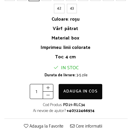
42
43
Culoare
:
roșu
Vârf
:
pătrat
Material
:
box
Imprimeu
:
linii colorate
Toc
:
4 cm
IN STOC
Durata de livrare:
3-5 zile
ADAUGA IN COS
Cod Produs:
PD21-RLC34
Ai nevoie de ajutor?
+40722466974
Adauga la Favorite
Cere informatii