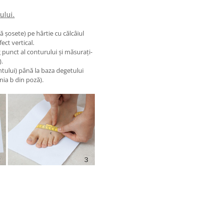
ului.
ră șosete) pe hârtie cu călcâiul
fect vertical.
ng punct al conturului și măsurați-
).
ntului) până la baza degetului
nia b din poză).