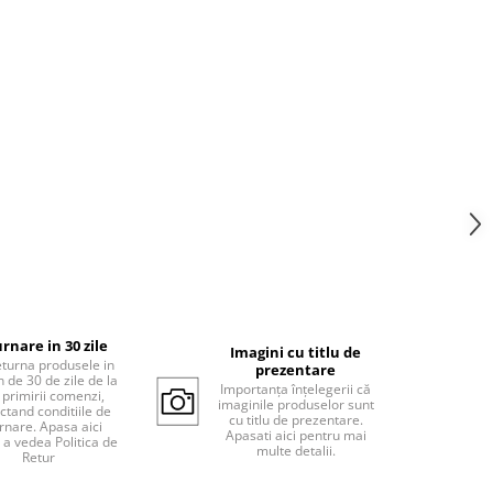
rnare in 30 zile
Imagini cu titlu de
eturna produsele in
prezentare
 de 30 de zile de la
Importanța înțelegerii că
 primirii comenzi,
imaginile produselor sunt
ctand conditiile de
cu titlu de prezentare.
rnare. Apasa aici
Apasati aici pentru mai
 a vedea Politica de
multe detalii.
Retur