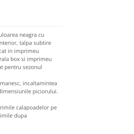
culoarea neagra cu
nterior, talpa subtire
acat in imprimeu
urala box si imprimeu
at pentru sezonul
romanesc, incaltamintea
imensiunile piciorului.
arimile calapoadelor pe
rimile dupa