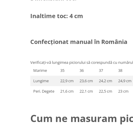
Inaltime toc: 4 cm
Confecționat manual în România
Verificați-vă lungimea piciorului să corespundă cu numărul 
Marime
35
36
37
38
Lungime
22,9 cm
23,6 cm
24,2 cm
24,9 cm
Peri. Degete
21,6 cm
22,1 cm
22,5 cm
23 cm
Cum ne masuram pic