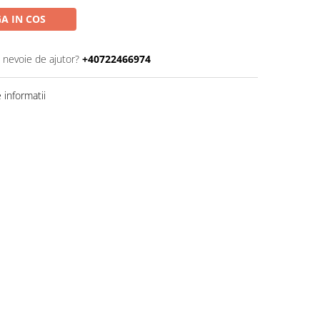
A IN COS
i nevoie de ajutor?
+40722466974
informatii