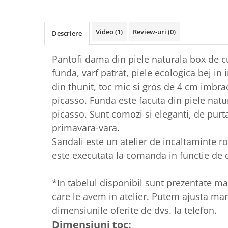
Video
(1)
Review-uri
(0)
Descriere
Pantofi dama din piele naturala box de 
funda, varf patrat, piele ecologica bej in i
din thunit, toc mic si gros de 4 cm imbr
picasso. Funda este facuta din piele nat
picasso. Sunt comozi si eleganti, de purt
primavara-vara.
Sandali este un atelier de incaltaminte 
este executata la comanda in functie de d
*In tabelul disponibil sunt prezentate m
care le avem in atelier. Putem ajusta ma
dimensiunile oferite de dvs. la telefon.
Dimensiuni toc: