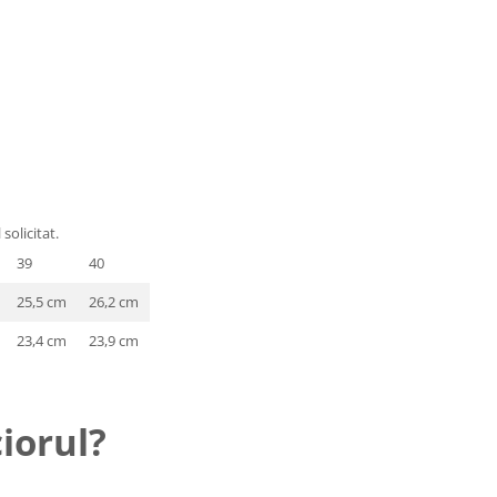
solicitat.
39
40
25,5 cm
26,2 cm
23,4 cm
23,9 cm
iorul?