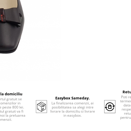
Retu
 la domiciliu
Poti r
Easybox Sameday.
tul gratuit se
termen
comenzilor in
La finalizarea comenzii, ai
data
e peste 800 lei.
posibilitatea sa alegi intre
respe
ul gratuit va fi
livrare la domiciliu si livrare
retu
 noi la preluarea
in easybox.
pentru
menzii.