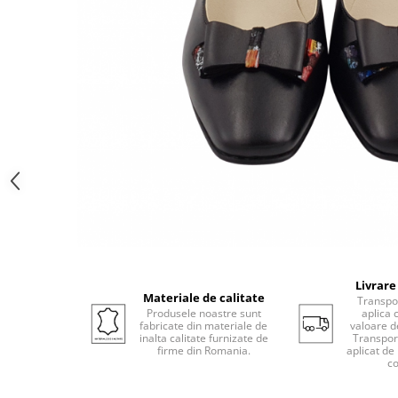
Livrare
Materiale de calitate
Transpor
Produsele noastre sunt
aplica 
fabricate din materiale de
valoare d
inalta calitate furnizate de
Transport
firme din Romania.
aplicat de
co