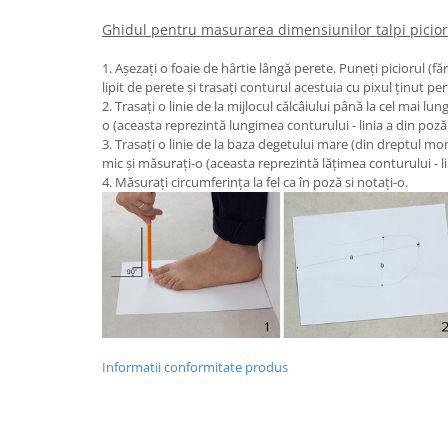
Ghidul pentru masurarea dimensiunilor talpi picior
1. Așezați o foaie de hârtie lângă perete. Puneți piciorul (fă
lipit de perete și trasați conturul acestuia cu pixul ținut per
2. Trasați o linie de la mijlocul călcâiului până la cel mai lu
o (aceasta reprezintă lungimea conturului - linia a din poză
3. Trasați o linie de la baza degetului mare (din dreptul mo
mic și măsurați-o (aceasta reprezintă lățimea conturului - li
4. Măsurați circumferința la fel ca în poză si notați-o.
Informatii conformitate produs