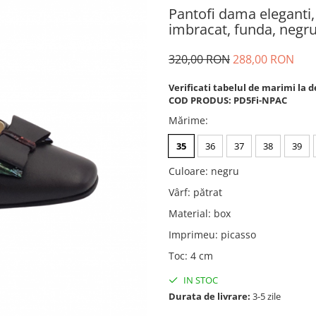
Pantofi dama eleganti, 
imbracat, funda, negru
320,00 RON
288,00 RON
Verificati tabelul de marimi la d
COD PRODUS: PD5Fi-NPAC
Mărime
:
35
36
37
38
39
Culoare
:
negru
Vârf
:
pătrat
Material
:
box
Imprimeu
:
picasso
Toc
:
4 cm
IN STOC
Durata de livrare:
3-5 zile