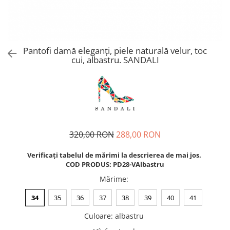
Pantofi damă eleganți, piele naturală velur, toc
cui, albastru. SANDALI
320,00 RON
288,00 RON
Verificați tabelul de mărimi la descrierea de mai jos.
COD PRODUS: PD28-VAlbastru
Mărime
:
34
35
36
37
38
39
40
41
Culoare
:
albastru