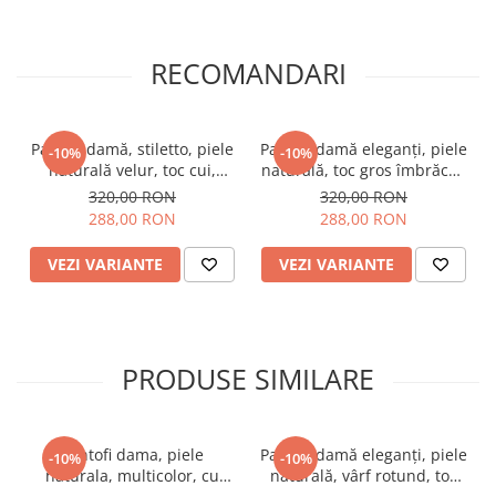
RECOMANDARI
Pantofi damă, stiletto, piele
Pantofi damă eleganți, piele
-10%
-10%
naturală velur, toc cui,
naturală, toc gros îmbrăcat,
albastru, SANDALI
albastru. SANDALI
320,00 RON
320,00 RON
288,00 RON
288,00 RON
VEZI VARIANTE
VEZI VARIANTE
PRODUSE SIMILARE
Pantofi dama, piele
Pantofi damă eleganți, piele
-10%
-10%
naturala, multicolor, cu
naturală, vârf rotund, toc