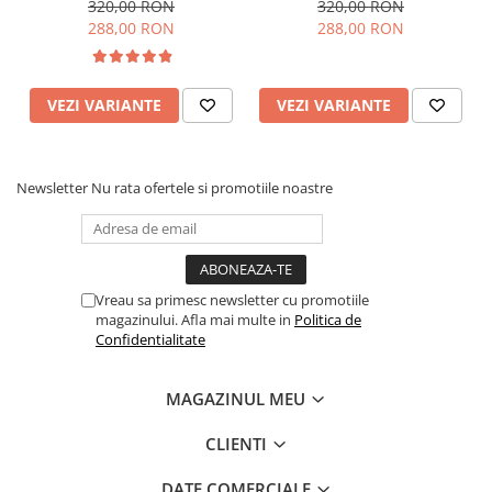
imprimeu sarpe, toc mic,
gros mediu, negru
320,00 RON
320,00 RON
gros, Sandali
288,00 RON
288,00 RON
VEZI VARIANTE
VEZI VARIANTE
Newsletter
Nu rata ofertele si promotiile noastre
Vreau sa primesc newsletter cu promotiile
magazinului. Afla mai multe in
Politica de
Confidentialitate
MAGAZINUL MEU
CLIENTI
DATE COMERCIALE