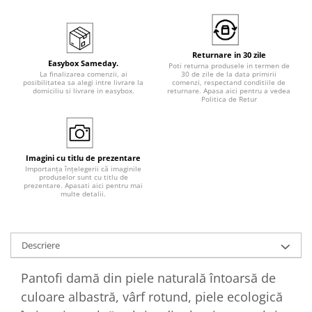
Returnare in 30 zile
Easybox Sameday.
Poti returna produsele in termen de
La finalizarea comenzii, ai
30 de zile de la data primirii
posibilitatea sa alegi intre livrare la
comenzi, respectand conditiile de
domiciliu si livrare in easybox.
returnare. Apasa aici pentru a vedea
Politica de Retur
Imagini cu titlu de prezentare
Importanța înțelegerii că imaginile
produselor sunt cu titlu de
prezentare. Apasati aici pentru mai
multe detalii.
Descriere
Pantofi damă din piele naturală întoarsă de
culoare albastră, vârf rotund, piele ecologică