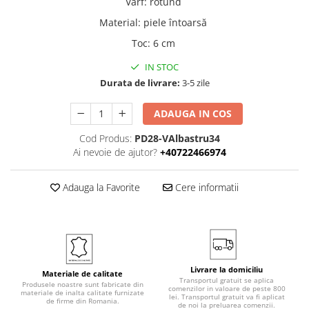
Vârf
:
rotund
Material
:
piele întoarsă
Toc
:
6 cm
IN STOC
Durata de livrare:
3-5 zile
ADAUGA IN COS
Cod Produs:
PD28-VAlbastru34
Ai nevoie de ajutor?
+40722466974
Adauga la Favorite
Cere informatii
Livrare la domiciliu
Materiale de calitate
Transportul gratuit se aplica
Produsele noastre sunt fabricate din
comenzilor in valoare de peste 800
materiale de inalta calitate furnizate
lei. Transportul gratuit va fi aplicat
de firme din Romania.
de noi la preluarea comenzii.