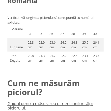
România
Verificați-vă lungimea piciorului să corespundă cu numărul
solicitat.
Marime
34
35
36
37
38
39
40
41
22.3
22.9
23.6
24.2
24.8
25.5
26.1
26.8
Lungime
cm
cm
cm
cm
cm
cm
cm
cm
Peri.
20.8
21.3
21.7
22.2
22.6
23.1
23.5
24.0
Degete
cm
cm
cm
cm
cm
cm
cm
cm
Cum ne măsurăm
piciorul?
Ghidul pentru măsurarea dimensiunilor tălpi
piciorului.