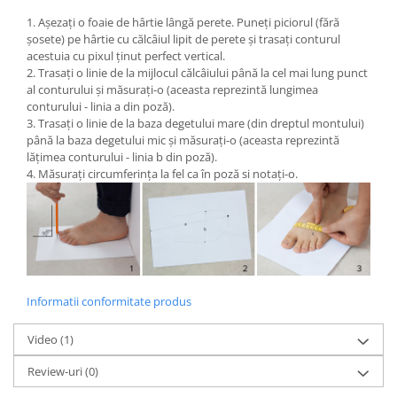
1. Așezați o foaie de hârtie lângă perete. Puneți piciorul (fără
șosete) pe hârtie cu călcâiul lipit de perete și trasați conturul
acestuia cu pixul ținut perfect vertical.
2. Trasați o linie de la mijlocul călcâiului până la cel mai lung punct
al conturului și măsurați-o (aceasta reprezintă lungimea
conturului - linia a din poză).
3. Trasați o linie de la baza degetului mare (din dreptul montului)
până la baza degetului mic și măsurați-o (aceasta reprezintă
lățimea conturului - linia b din poză).
4. Măsurați circumferința la fel ca în poză si notați-o.
Informatii conformitate produs
Video
(1)
Review-uri
(0)