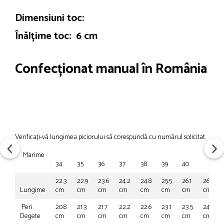
Dimensiuni toc:
Înălțime toc: 6 cm
Confecționat manual în România
Verificați-vă lungimea piciorului să corespundă cu numărul solicitat.
Marime
41
34
35
36
37
38
39
40
22.3
22.9
23.6
24.2
24.8
25.5
26.1
26.8
Lungime
cm
cm
cm
cm
cm
cm
cm
cm
Peri.
20.8
21.3
21.7
22.2
22.6
23.1
23.5
24.0
Degete
cm
cm
cm
cm
cm
cm
cm
cm