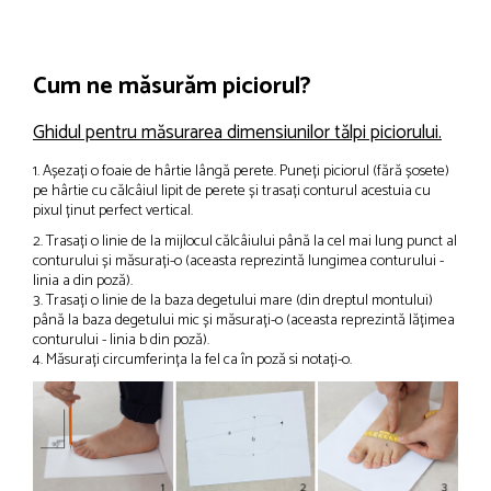
Cum ne măsurăm piciorul?
Ghidul pentru măsurarea dimensiunilor tălpi piciorului.
1. Așezați o foaie de hârtie lângă perete. Puneți piciorul (fără șosete)
pe hârtie cu călcâiul lipit de perete și trasați conturul acestuia cu
pixul ținut perfect vertical.
2. Trasați o linie de la mijlocul călcâiului până la cel mai lung punct al
conturului și măsurați-o (aceasta reprezintă lungimea conturului -
linia a din poză).
3. Trasați o linie de la baza degetului mare (din dreptul montului)
până la baza degetului mic și măsurați-o (aceasta reprezintă lățimea
conturului - linia b din poză).
4. Măsurați circumferința la fel ca în poză si notați-o.