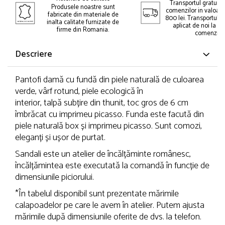
Transportul gratuit 
Produsele noastre sunt
comenzilor in valoar
fabricate din materiale de
800 lei. Transportul gr
inalta calitate furnizate de
aplicat de noi la p
firme din Romania.
comenzii.
Descriere
Pantofi damă cu fundă din piele naturală de culoarea
verde, vârf rotund, piele ecologică în
interior, talpă subțire din thunit, toc gros de 6 cm
îmbrăcat cu imprimeu picasso. Funda este facută din
piele naturală box și imprimeu picasso. Sunt comozi,
eleganți și ușor de purtat.
Sandali este un atelier de încălțăminte românesc,
încălțămintea este executată la comandă în funcție de
dimensiunile piciorului.
*În tabelul disponibil sunt prezentate mărimile
calapoadelor pe care le avem în atelier. Putem ajusta
mărimile după dimensiunile oferite de dvs. la telefon.