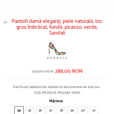
Pantofi damă eleganți, piele naturală, toc
gros îmbrăcat, fundă, picasso, verde,
Sandali
288,00 RON
320,00 RON
Verificați tabelul de mărimi la descrierea de mai jos.
COD PRODUS: PD28AF-VPAC
Mărime
:
34
35
36
37
38
39
40
41