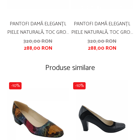
PANTOFI DAMĂ ELEGANȚI,
PANTOFI DAMĂ ELEGANȚI,
PIELE NATURALĂ, TOC GROS
PIELE NATURALĂ, TOC GROS
P
ÎMBRĂCAT, FUNDĂ,
ÎMBRĂCAT, FUNDĂ, NEGRU
320,00 RON
320,00 RON
288,00 RON
288,00 RON
ALBASTRU CU FLORI
FLORAL, SANDALI
C
ALBASTRE, SANDALI
Produse similare
-10%
-10%