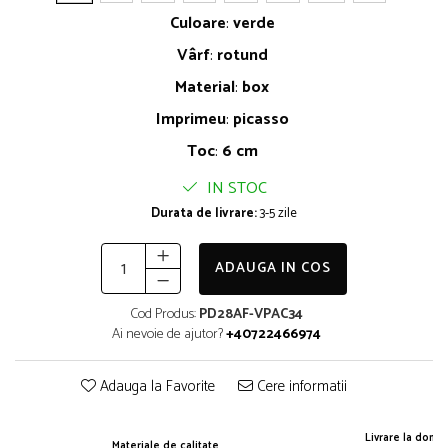
Culoare
:
verde
Vârf
:
rotund
Material
:
box
Imprimeu
:
picasso
Toc
:
6 cm
IN STOC
Durata de livrare:
3-5 zile
ADAUGA IN COS
Cod Produs:
PD28AF-VPAC34
Ai nevoie de ajutor?
+40722466974
Adauga la Favorite
Cere informatii
Livrare la domic
Materiale de calitate