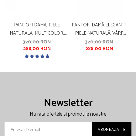
PANTOFI DAMA, PIELE
PANTOFI DAMĂ ELEGANȚI,
NATURALA, MULTICOLOR,
PIELE NATURALĂ, VÂRF
S
CU IMPRIMEU SARPE, TOC
ROTUND, TOC GROS MEDIU,
320,00 RON
320,00 RON
288,00 RON
288,00 RON
MIC, GROS, SANDALI
NEGRU
Newsletter
Nu rata ofertele si promotiile noastre