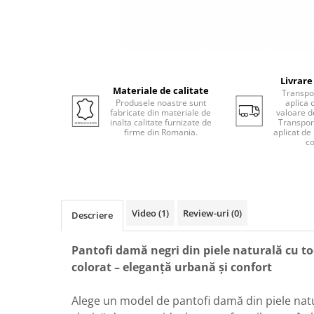
Livrare
Materiale de calitate
Transpor
Produsele noastre sunt
aplica 
fabricate din materiale de
valoare d
inalta calitate furnizate de
Transport
firme din Romania.
aplicat de
co
Video
(1)
Review-uri
(0)
Descriere
Pantofi damă negri din piele naturală cu t
colorat – eleganță urbană și confort
Alege un model de pantofi damă din piele nat