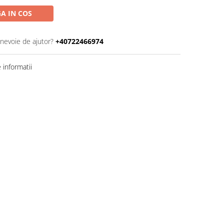
A IN COS
 nevoie de ajutor?
+40722466974
informatii