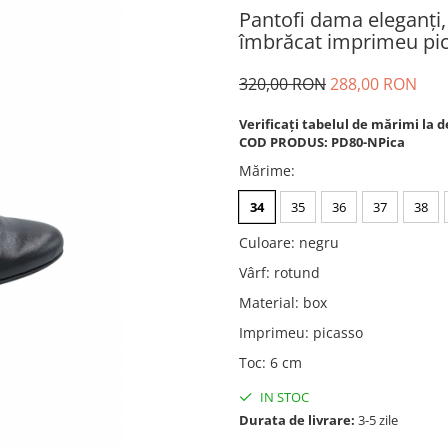
Pantofi dama eleganți,
îmbrăcat imprimeu pi
320,00 RON
288,00 RON
Verificați tabelul de mărimi la d
COD PRODUS: PD80-NPica
Mărime
:
34
35
36
37
38
Culoare
:
negru
Vârf
:
rotund
Material
:
box
Imprimeu
:
picasso
Toc
:
6 cm
IN STOC
Durata de livrare:
3-5 zile