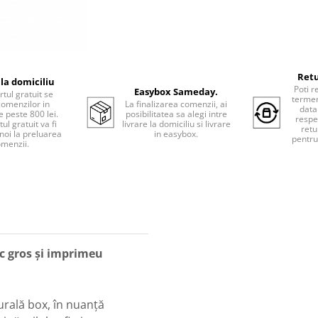
Retu
 la domiciliu
Poti r
Easybox Sameday.
tul gratuit se
termen
comenzilor in
La finalizarea comenzii, ai
data
e peste 800 lei.
posibilitatea sa alegi intre
respe
ul gratuit va fi
livrare la domiciliu si livrare
retu
 noi la preluarea
in easybox.
pentru
menzii.
oc gros și imprimeu
urală box, în nuanță