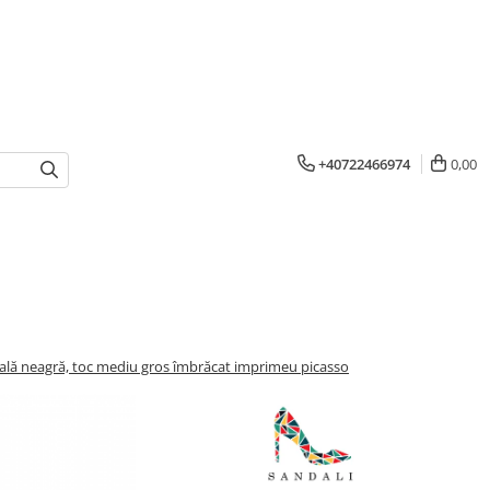
+40722466974
0,00
rală neagră, toc mediu gros îmbrăcat imprimeu picasso