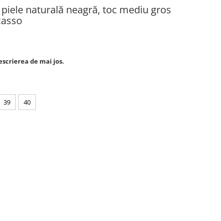
 piele naturală neagră, toc mediu gros
casso
escrierea de mai jos.
39
40