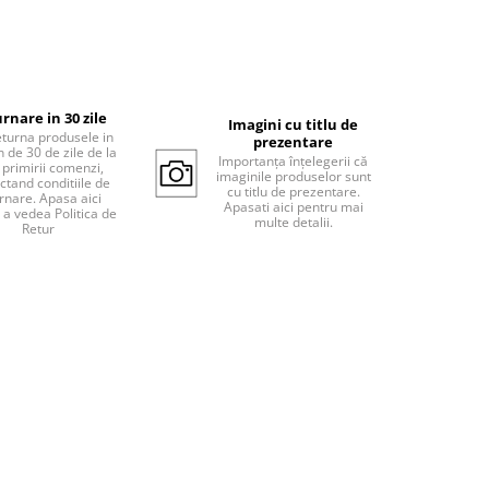
rnare in 30 zile
Imagini cu titlu de
eturna produsele in
prezentare
 de 30 de zile de la
Importanța înțelegerii că
 primirii comenzi,
imaginile produselor sunt
ctand conditiile de
cu titlu de prezentare.
rnare. Apasa aici
Apasati aici pentru mai
 a vedea Politica de
multe detalii.
Retur