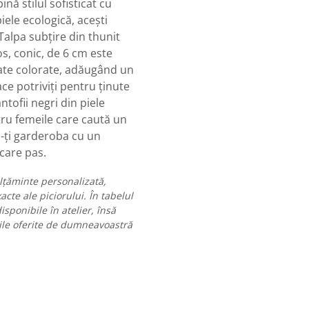
nă stilul sofisticat cu
piele ecologică, acești
 Talpa subțire din thunit
ros, conic, de 6 cm este
ate colorate, adăugând un
ace potriviți pentru ținute
ntofii negri din piele
tru femeile care caută un
-ți garderoba cu un
ecare pas.
ălțăminte personalizată,
cte ale piciorului. În tabelul
sponibile în atelier, însă
ile oferite de dumneavoastră