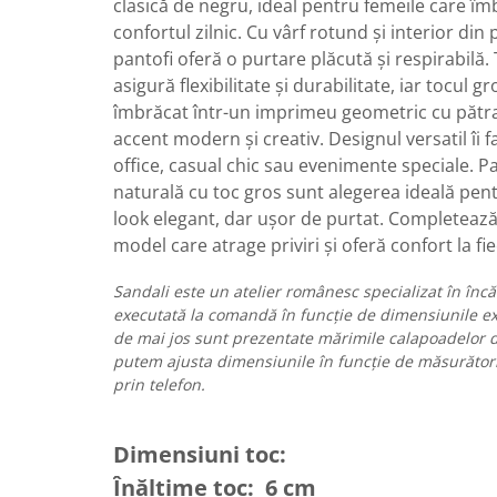
clasică de negru, ideal pentru femeile care îmbi
confortul zilnic. Cu vârf rotund și interior din 
pantofi oferă o purtare plăcută și respirabilă.
asigură flexibilitate și durabilitate, iar tocul g
îmbrăcat într-un imprimeu geometric cu pătr
accent modern și creativ. Designul versatil îi f
office, casual chic sau evenimente speciale. Pa
naturală cu toc gros sunt alegerea ideală pen
look elegant, dar ușor de purtat. Completează
model care atrage priviri și oferă confort la fi
Sandali este un atelier românesc specializat în înc
executată la comandă în funcție de dimensiunile exa
de mai jos sunt prezentate mărimile calapoadelor di
putem ajusta dimensiunile în funcție de măsurător
prin telefon.
Dimensiuni toc:
Înălțime toc: 6 cm