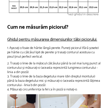
Cum ne măsurăm piciorul?
Ghidul pentru măsurarea dimensiunilor tălpi piciorului.
1. Așezați o foaie de hârtie lângă perete. Puneți piciorul (fără șosete)
pe hârtie cu călcâiul lipit de perete și trasați conturul acestuia cu
pixul ținut perfect vertical.
2. Trasați o linie de la mijlocul călcâiului până la cel mai lung punct al
conturului și măsurați-o (aceasta reprezintă lungimea conturului -
linia a din poză).
3. Trasați o linie de la baza degetului mare (din dreptul montului)
până la baza degetului mic și măsurați-o (aceasta reprezintă lățimea
conturului - linia b din poză).
4. Măsurați circumferința la fel ca în poză si notați-o.