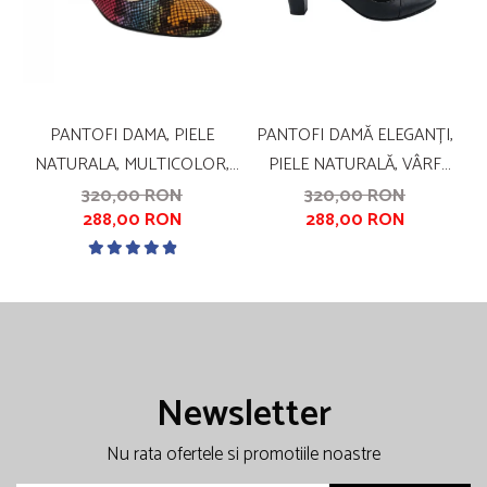
PANTOFI DAMA, PIELE
PANTOFI DAMĂ ELEGANȚI,
NATURALA, MULTICOLOR,
PIELE NATURALĂ, VÂRF
S
CU IMPRIMEU SARPE, TOC
ROTUND, TOC GROS MEDIU,
320,00 RON
320,00 RON
288,00 RON
288,00 RON
MIC, GROS, SANDALI
NEGRU
Newsletter
Nu rata ofertele si promotiile noastre