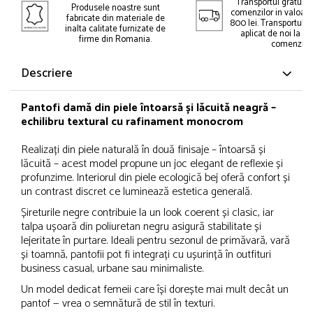
Transportul gratuit 
Produsele noastre sunt
comenzilor in valoar
fabricate din materiale de
800 lei. Transportul gr
inalta calitate furnizate de
aplicat de noi la p
firme din Romania.
comenzii.
Descriere
Pantofi damă din piele întoarsă și lăcuită neagră –
echilibru textural cu rafinament monocrom
Realizați din piele naturală în două finisaje – întoarsă și
lăcuită – acest model propune un joc elegant de reflexie și
profunzime. Interiorul din piele ecologică bej oferă confort și
un contrast discret ce luminează estetica generală.
Șireturile negre contribuie la un look coerent și clasic, iar
talpa ușoară din poliuretan negru asigură stabilitate și
lejeritate în purtare. Ideali pentru sezonul de primăvară, vară
și toamnă, pantofii pot fi integrați cu ușurință în outfituri
business casual, urbane sau minimaliste.
Un model dedicat femeii care își dorește mai mult decât un
pantof — vrea o semnătură de stil în texturi.