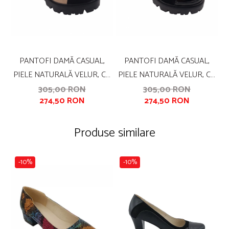
PANTOFI DAMĂ CASUAL,
PANTOFI DAMĂ CASUAL,
PIELE NATURALĂ VELUR, CU
PIELE NATURALĂ VELUR, CU
P
FERMOAR, TALPĂ UȘOARĂ,
FERMOAR, TALPĂ UȘOARĂ,
305,00 RON
305,00 RON
274,50 RON
274,50 RON
CRAMPOANE, BEJ, NEGRU
CRAMPOANE, LĂCUIT, NEGRU
Produse similare
-10%
-10%