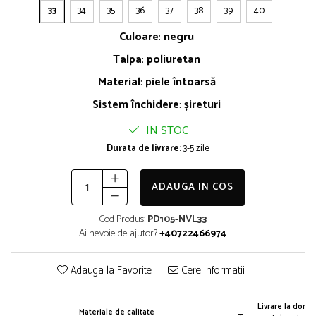
33
34
35
36
37
38
39
40
Culoare
:
negru
Talpa
:
poliuretan
Material
:
piele întoarsă
Sistem închidere
:
șireturi
IN STOC
Durata de livrare:
3-5 zile
ADAUGA IN COS
Cod Produs:
PD105-NVL33
Ai nevoie de ajutor?
+40722466974
Adauga la Favorite
Cere informatii
Livrare la domic
Materiale de calitate