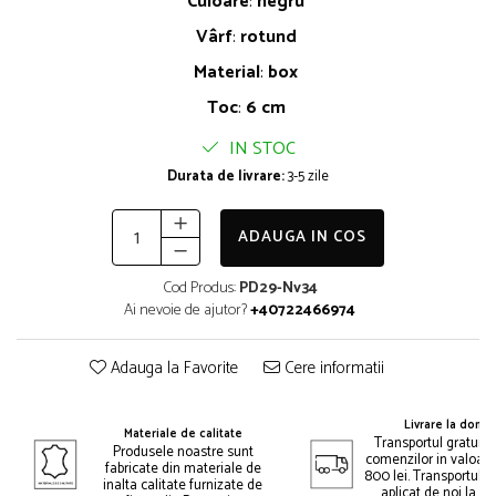
Culoare
:
negru
Vârf
:
rotund
Material
:
box
Toc
:
6 cm
IN STOC
Durata de livrare:
3-5 zile
ADAUGA IN COS
Cod Produs:
PD29-Nv34
Ai nevoie de ajutor?
+40722466974
Adauga la Favorite
Cere informatii
Livrare la domic
Materiale de calitate
Transportul gratuit 
Produsele noastre sunt
comenzilor in valoar
fabricate din materiale de
800 lei. Transportul gr
inalta calitate furnizate de
aplicat de noi la p