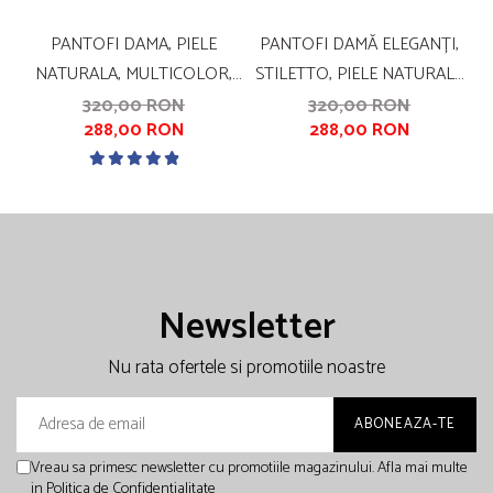
PANTOFI DAMA, PIELE
PANTOFI DAMĂ ELEGANȚI,
NATURALA, MULTICOLOR,
STILETTO, PIELE NATURALĂ
CU IMPRIMEU SARPE, TOC
VELUR, TOC GROS
320,00 RON
320,00 RON
288,00 RON
288,00 RON
MIC, GROS, SANDALI
ÎMBRĂCAT, NEGRU ZIG-ZAG,
NEGRU
Newsletter
Nu rata ofertele si promotiile noastre
Vreau sa primesc newsletter cu promotiile magazinului. Afla mai multe
in
Politica de Confidentialitate