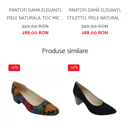
PANTOFI DAMA ELEGANTI,
PANTOFI DAMĂ ELEGANȚI,
PIELE NATURALA, TOC MIC SI
STILETTO, PIELE NATURALĂ,
P
GROS, NEGRU, SANDALI
TOC GROS ÎMBRĂCAT,
Î
320,00 RON
320,00 RON
288,00 RON
288,00 RON
FUNDĂ, NEGRU FLORAL,
SANDALI
Produse similare
-10%
-10%