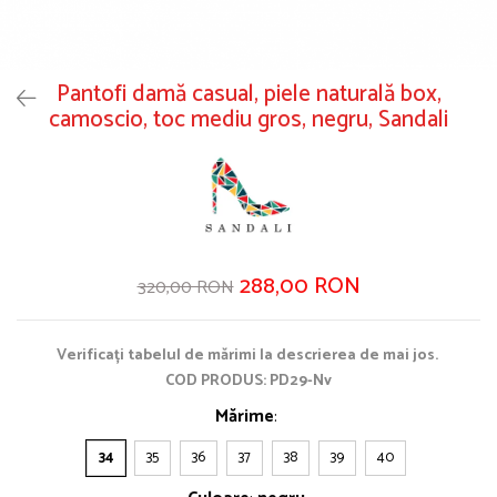
Pantofi damă casual, piele naturală box,
camoscio, toc mediu gros, negru, Sandali
288,00 RON
320,00 RON
Verificați tabelul de mărimi la descrierea de mai jos.
COD PRODUS: PD29-Nv
Mărime
:
34
35
36
37
38
39
40