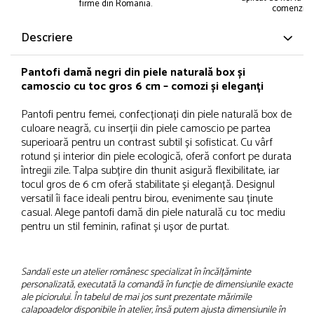
firme din Romania.
comenzii.
Descriere
Pantofi damă negri din piele naturală box și
camoscio cu toc gros 6 cm – comozi și eleganți
Pantofi pentru femei, confecționați din piele naturală box de
culoare neagră, cu inserții din piele camoscio pe partea
superioară pentru un contrast subtil și sofisticat. Cu vârf
rotund și interior din piele ecologică, oferă confort pe durata
întregii zile. Talpa subțire din thunit asigură flexibilitate, iar
tocul gros de 6 cm oferă stabilitate și eleganță. Designul
versatil îi face ideali pentru birou, evenimente sau ținute
casual. Alege pantofi damă din piele naturală cu toc mediu
pentru un stil feminin, rafinat și ușor de purtat.
Sandali este un atelier românesc specializat în încălțăminte
personalizată, executată la comandă în funcție de dimensiunile exacte
ale piciorului. În tabelul de mai jos sunt prezentate mărimile
calapoadelor disponibile în atelier, însă putem ajusta dimensiunile în