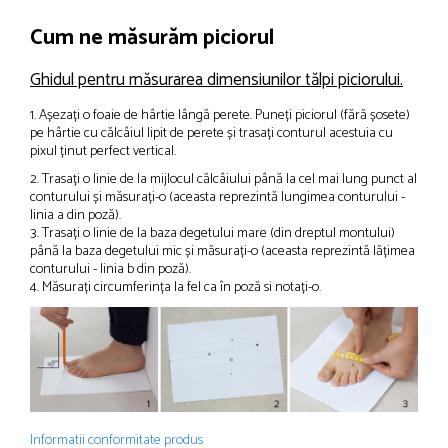
Cum ne măsurăm piciorul
Ghidul pentru măsurarea dimensiunilor tălpi piciorului.
1. Așezați o foaie de hârtie lângă perete. Puneți piciorul (fără șosete)
pe hârtie cu călcâiul lipit de perete și trasați conturul acestuia cu
pixul ținut perfect vertical.
2. Trasați o linie de la mijlocul călcâiului până la cel mai lung punct al
conturului și măsurați-o (aceasta reprezintă lungimea conturului -
linia a din poză).
3. Trasați o linie de la baza degetului mare (din dreptul montului)
până la baza degetului mic și măsurați-o (aceasta reprezintă lățimea
conturului - linia b din poză).
4. Măsurați circumferința la fel ca în poză si notați-o.
Informatii conformitate produs