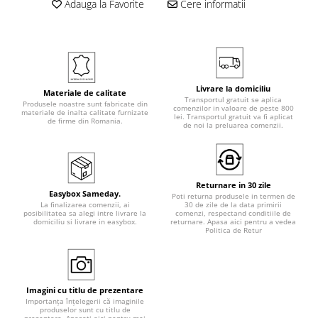
Adauga la Favorite
Cere informatii
Livrare la domiciliu
Materiale de calitate
Transportul gratuit se aplica
Produsele noastre sunt fabricate din
comenzilor in valoare de peste 800
materiale de inalta calitate furnizate
lei. Transportul gratuit va fi aplicat
de firme din Romania.
de noi la preluarea comenzii.
Returnare in 30 zile
Easybox Sameday.
Poti returna produsele in termen de
La finalizarea comenzii, ai
30 de zile de la data primirii
posibilitatea sa alegi intre livrare la
comenzi, respectand conditiile de
domiciliu si livrare in easybox.
returnare. Apasa aici pentru a vedea
Politica de Retur
Imagini cu titlu de prezentare
Importanța înțelegerii că imaginile
produselor sunt cu titlu de