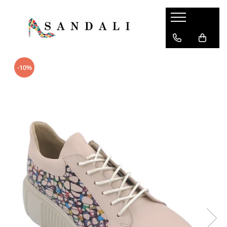
Balerini damă
Botine damă
Ghete damă
NEW COLLECTION
Pantofi damă
Sandale damă
Balerini
Botine cu toc gros
Ghete plasă
Primavara
Pantofi cu toc gros 4 cm
Sandale fara toc
-10%
Balerini sanda
Botine cu toc subțire
Ghete cu talpa masiva
Vara
Pantofi cu toc gros 5 cm
Sandale cu toc 4 cm
Botine cu toc mic
Ghete cu sireturi lungi
Toamna
Pantofi cu toc gros 6 cm
Sandale cu toc gros 6 cm
Cizme damă
Ghete cu platforma
Iarna
Pantofi cu toc gros 7 cm
Sandale cu toc înalt
Ghete cu catarame
Pantofi cu talpa inalta
Pantofi sanda cu toc 4 cm
Pantofi cu toc conic
Pantofi sanda cu toc gros 5 cm
Pantofi cu toc subțire
Pantofi sanda cu toc gros 6 cm
Pantofi fara toc
Pantofi sanda cu toc subtire
Mocasini dama
Pantofi cu toc gros 9 cm