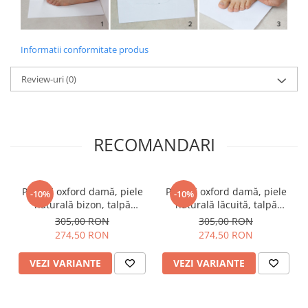
Informatii conformitate produs
Review-uri
(0)
RECOMANDARI
Pantofi oxford damă, piele
Pantofi oxford damă, piele
-10%
-10%
naturală bizon, talpă
naturală lăcuită, talpă
ușoară, crampoane mari,
ușoară, crampoane, negru
305,00 RON
305,00 RON
negru
274,50 RON
274,50 RON
VEZI VARIANTE
VEZI VARIANTE