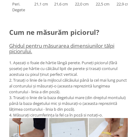
Peri.
21,1 cm
21,6 cm
22,0 cm
22,5 cm
22,9 cm
Degete
Cum ne măsurăm piciorul?
Ghidul pentru măsurarea dimensiunilor tălpi
piciorului.
1. Așezați o foaie de hârtie lângă perete. Puneți piciorul (fără
șosete) pe hârtie cu călcâiul lipit de perete și trasați conturul
acestuia cu pixul ținut perfect vertical.
2. Trasați o linie de la mijlocul călcâiului până la cel mai lung punct
al conturului și măsurați-o (aceasta reprezintă lungimea
conturului - linia a din poză).
3. Trasați o linie de la baza degetului mare (din dreptul montului)
până la baza degetului mic și măsurați-o (aceasta reprezintă
lățimea conturului - linia b din poză).
4. Măsurați circumferința la fel ca în poză si notați-o.