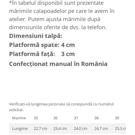
*În tabelul disponibil sunt prezentate
mărimile calapoadelor pe care le avem în
atelier. Putem ajusta mărimile după
dimensiunile oferite de dvs. la telefon.
Dimensiuni talpă:
Platformă spate: 4 cm
Platformă față: 3 cm
Confecționat manual în România
Verificați-vă lungimea piciorului să corespundă cu numărul
solicitat.
Marime
35
36
37
38
39
Lungime
22,7 cm
23,4 cm
24,0 cm
24,7 cm
25,3 cm