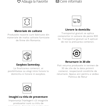
Adauga la Favorite
Cere informatii
Livrare la domiciliu
Materiale de calitate
Transportul gratuit se aplica
Produsele noastre sunt fabricate din
comenzilor in valoare de peste 800
materiale de inalta calitate furnizate
lei. Transportul gratuit va fi aplicat
de firme din Romania.
de noi la preluarea comenzii.
Returnare in 30 zile
Easybox Sameday.
Poti returna produsele in termen de
La finalizarea comenzii, ai
30 de zile de la data primirii
posibilitatea sa alegi intre livrare la
comenzi, respectand conditiile de
domiciliu si livrare in easybox.
returnare. Apasa aici pentru a vedea
Politica de Retur
Imagini cu titlu de prezentare
Importanța înțelegerii că imaginile
produselor sunt cu titlu de