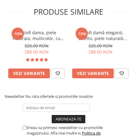
PRODUSE SIMILARE
Pantofi dama, piele
Pantofi damă eleganți,
-10%
-10%
naturala, multicolor, cu
stiletto, piele naturală
imprimeu sarpe, toc mic,
velur, toc gros îmbrăcat,
320,00 RON
320,00 RON
gros, Sandali
negru zig-zag, negru
288,00 RON
288,00 RON
VEZI VARIANTE
VEZI VARIANTE
Newsletter
Nu rata ofertele si promotiile noastre
Vreau sa primesc newsletter cu promotiile
magazinului. Afla mai multe in
Politica de