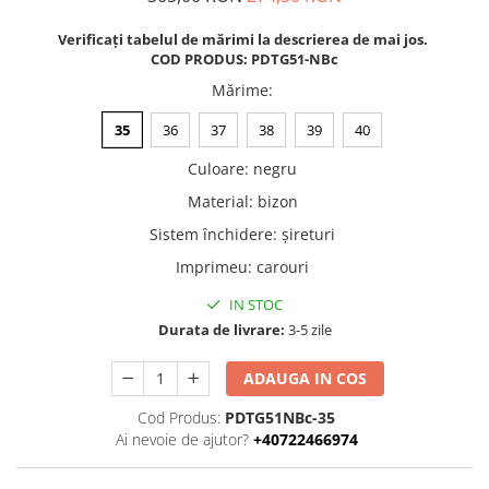
Verificați tabelul de mărimi la descrierea de mai jos.
COD PRODUS: PDTG51-NBc
Mărime
:
35
36
37
38
39
40
Culoare
:
negru
Material
:
bizon
Sistem închidere
:
șireturi
Imprimeu
:
carouri
IN STOC
Durata de livrare:
3-5 zile
ADAUGA IN COS
Cod Produs:
PDTG51NBc-35
Ai nevoie de ajutor?
+40722466974