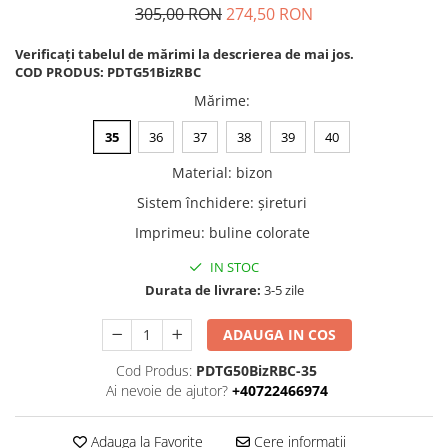
305,00 RON
274,50 RON
Verificați tabelul de mărimi la descrierea de mai jos.
COD PRODUS: PDTG51BizRBC
Mărime
:
35
36
37
38
39
40
Material
:
bizon
Sistem închidere
:
șireturi
Imprimeu
:
buline colorate
IN STOC
Durata de livrare:
3-5 zile
ADAUGA IN COS
Cod Produs:
PDTG50BizRBC-35
Ai nevoie de ajutor?
+40722466974
Adauga la Favorite
Cere informatii