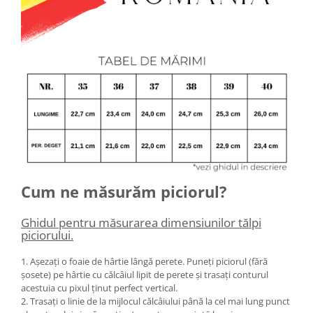
Cum ne măsurăm piciorul?
Ghidul pentru măsurarea dimensiunilor tălpi
piciorului.
1. Așezați o foaie de hârtie lângă perete. Puneți piciorul (fără
șosete) pe hârtie cu călcâiul lipit de perete și trasați conturul
acestuia cu pixul ținut perfect vertical.
2. Trasați o linie de la mijlocul călcâiului până la cel mai lung punct