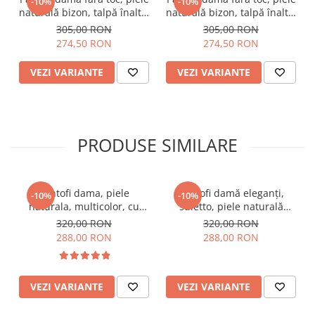
-10%
-10%
naturală bizon, talpă înaltă,
naturală bizon, talpă înaltă,
imprimeu leopard, bej
imprimeu șarpe, bej-roz
305,00 RON
305,00 RON
274,50 RON
274,50 RON
VEZI VARIANTE
VEZI VARIANTE
PRODUSE SIMILARE
Pantofi dama, piele
Pantofi damă eleganți,
-10%
-10%
naturala, multicolor, cu
stiletto, piele naturală
imprimeu sarpe, toc mic,
velur, toc gros îmbrăcat,
320,00 RON
320,00 RON
gros, Sandali
negru zig-zag, negru
288,00 RON
288,00 RON
VEZI VARIANTE
VEZI VARIANTE