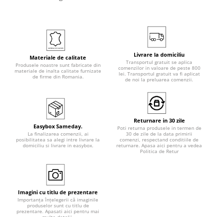
Livrare la domiciliu
Materiale de calitate
Transportul gratuit se aplica
Produsele noastre sunt fabricate din
comenzilor in valoare de peste 800
materiale de inalta calitate furnizate
lei. Transportul gratuit va fi aplicat
de firme din Romania.
de noi la preluarea comenzii.
Returnare in 30 zile
Easybox Sameday.
Poti returna produsele in termen de
La finalizarea comenzii, ai
30 de zile de la data primirii
posibilitatea sa alegi intre livrare la
comenzi, respectand conditiile de
domiciliu si livrare in easybox.
returnare. Apasa aici pentru a vedea
Politica de Retur
Imagini cu titlu de prezentare
Importanța înțelegerii că imaginile
produselor sunt cu titlu de
prezentare. Apasati aici pentru mai