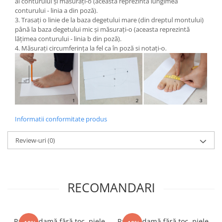
al conturului și măsurați-o (aceasta reprezintă lungimea
conturului - linia a din poză).
3. Trasați o linie de la baza degetului mare (din dreptul montului)
până la baza degetului mic și măsurați-o (aceasta reprezintă
lățimea conturului - linia b din poză).
4. Măsurați circumferința la fel ca în poză si notați-o.
Informatii conformitate produs
Review-uri
(0)
RECOMANDARI
Pantofi damă fără toc, piele
Pantofi damă fără toc, piele