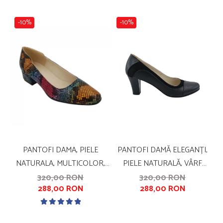
-10%
-10%
PANTOFI DAMA, PIELE
PANTOFI DAMĂ ELEGANȚI,
NATURALA, MULTICOLOR,
PIELE NATURALĂ, VÂRF
S
CU IMPRIMEU SARPE, TOC
ROTUND, TOC GROS MEDIU,
320,00 RON
320,00 RON
288,00 RON
288,00 RON
MIC, GROS, SANDALI
NEGRU