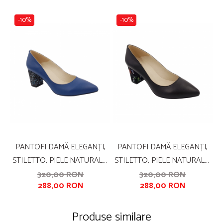
-10%
-10%
PANTOFI DAMĂ ELEGANȚI,
PANTOFI DAMĂ ELEGANȚI,
STILETTO, PIELE NATURALĂ,
STILETTO, PIELE NATURALĂ,
S
TOC GROS ÎMBRĂCAT,
TOC GROS ÎMBRĂCAT,
320,00 RON
320,00 RON
288,00 RON
288,00 RON
ALBASTRU CU FLORI
PICASSO, NEGRU, SANDALI
ALBASTRE, SANDALI
Produse similare