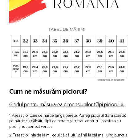
Cum ne măsurăm piciorul?
Ghidul pentru măsurarea dimensiunilor tălpi piciorului.
1. Așezați o foaie de hârtie lângă perete. Puneți piciorul (fără șosete)
pe hârtie cu călcâiul lipit de perete și trasați conturul acestuia cu
pixul ținut perfect vertical.
2. Trasați o linie de la mijlocul călcâiului până la cel mai lung punct al