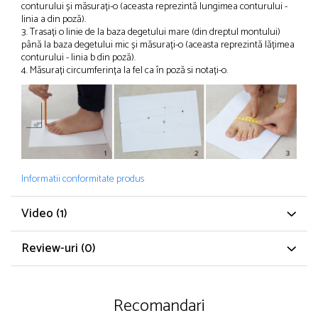
conturului și măsurați-o (aceasta reprezintă lungimea conturului -
linia a din poză).
3. Trasați o linie de la baza degetului mare (din dreptul montului)
până la baza degetului mic și măsurați-o (aceasta reprezintă lățimea
conturului - linia b din poză).
4. Măsurați circumferința la fel ca în poză si notați-o.
Informatii conformitate produs
Video
(1)
Review-uri
(0)
Recomandari