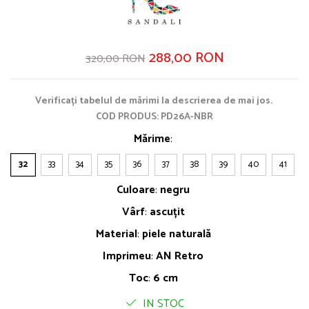
288,00 RON
320,00 RON
Verificați tabelul de mărimi la descrierea de mai jos.
COD PRODUS: PD26A-NBR
Mărime
:
32
33
34
35
36
37
38
39
40
41
Culoare
:
negru
Vârf
:
ascuțit
Material
:
piele naturală
Imprimeu
:
AN Retro
Toc
:
6 cm
IN STOC