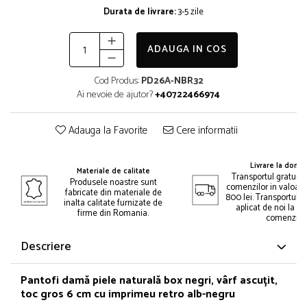
Durata de livrare:
3-5 zile
ADAUGA IN COS
Cod Produs:
PD26A-NBR32
Ai nevoie de ajutor?
+40722466974
Adauga la Favorite
Cere informatii
Livrare la domic
Materiale de calitate
Transportul gratuit 
Produsele noastre sunt
comenzilor in valoar
fabricate din materiale de
800 lei. Transportul gr
inalta calitate furnizate de
aplicat de noi la p
firme din Romania.
comenzii.
Descriere
Pantofi damă piele naturală box negri, vârf ascuțit,
toc gros 6 cm cu imprimeu retro alb-negru