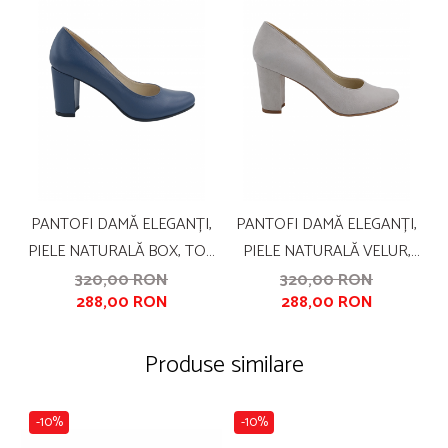
PANTOFI DAMĂ ELEGANȚI,
PANTOFI DAMĂ ELEGANȚI,
PIELE NATURALĂ BOX, TOC
PIELE NATURALĂ VELUR,
MEDIU GROS ÎMBRĂCAT,
TOC MEDIU GROS ÎMBRĂCAT,
TO
320,00 RON
320,00 RON
288,00 RON
288,00 RON
ALBASTRU, SANDALI
GRI. SANDALI
Produse similare
-10%
-10%