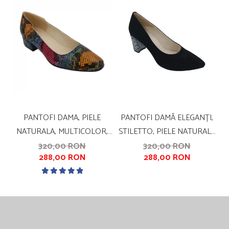
PANTOFI DAMA, PIELE
PANTOFI DAMĂ ELEGANȚI,
NATURALA, MULTICOLOR,
STILETTO, PIELE NATURALĂ
CU IMPRIMEU SARPE, TOC
VELUR, TOC GROS
320,00 RON
320,00 RON
288,00 RON
288,00 RON
MIC, GROS, SANDALI
ÎMBRĂCAT, NEGRU ZIG-ZAG,
NEGRU