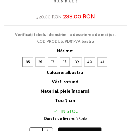
288,00 RON
320,00 RON
Verificați tabelul de mărimi la descrierea de mai jos.
COD PRODUS: PD81-VAlbastru
Mărime
:
35
36
37
38
39
40
41
Culoare
:
albastru
Vârf
:
rotund
Material
:
piele întoarsă
Toc
:
7 cm
IN STOC
Durata de livrare:
3-5 zile