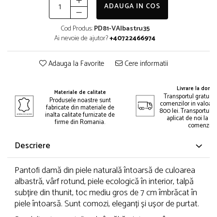
ADAUGA IN COS
Cod Produs:
PD81-VAlbastru35
Ai nevoie de ajutor?
+40722466974
Adauga la Favorite
Cere informatii
Livrare la domic
Materiale de calitate
Transportul gratuit 
Produsele noastre sunt
comenzilor in valoar
fabricate din materiale de
800 lei. Transportul gr
inalta calitate furnizate de
aplicat de noi la p
firme din Romania.
comenzii.
Descriere
Pantofi damă din piele naturală întoarsă de culoarea
albastră, vârf rotund, piele ecologică în interior, talpă
subțire din thunit, toc mediu gros de 7 cm îmbrăcat în
piele întoarsă. Sunt comozi, eleganți și ușor de purtat.