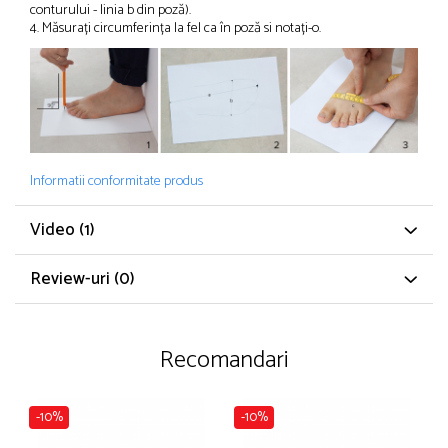
conturului - linia b din poză).
4. Măsurați circumferința la fel ca în poză si notați-o.
Informatii conformitate produs
Video
(1)
Review-uri
(0)
Recomandari
-10%
-10%