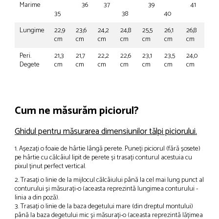
Marime
36
37
39
41
35
38
40
Lungime
22,9
23,6
24,2
24,8
25,5
26,1
26,8
cm
cm
cm
cm
cm
cm
cm
Peri.
21,3
21,7
22,2
22,6
23,1
23,5
24,0
Degete
cm
cm
cm
cm
cm
cm
cm
Cum ne măsurăm piciorul?
Ghidul pentru măsurarea dimensiunilor tălpi piciorului.
1. Așezați o foaie de hârtie lângă perete. Puneți piciorul (fără șosete)
pe hârtie cu călcâiul lipit de perete și trasați conturul acestuia cu
pixul ținut perfect vertical.
2. Trasați o linie de la mijlocul călcâiului până la cel mai lung punct al
conturului și măsurați-o (aceasta reprezintă lungimea conturului -
linia a din poză).
3. Trasați o linie de la baza degetului mare (din dreptul montului)
până la baza degetului mic și măsurați-o (aceasta reprezintă lățimea