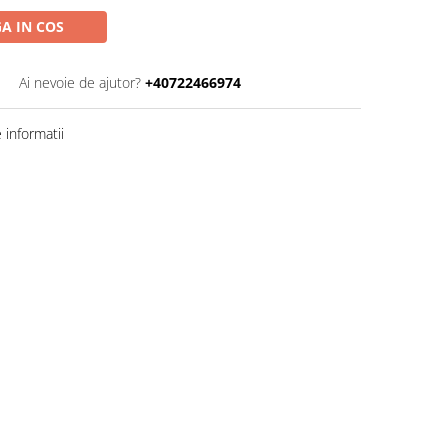
A IN COS
Ai nevoie de ajutor?
+40722466974
informatii