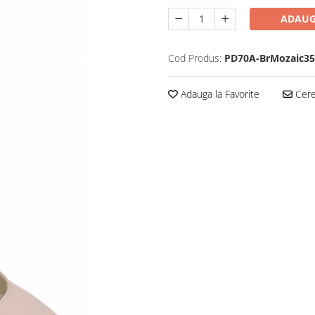
ADAUG
Cod Produs:
PD70A-BrMozaic35
Adauga la Favorite
Cere 