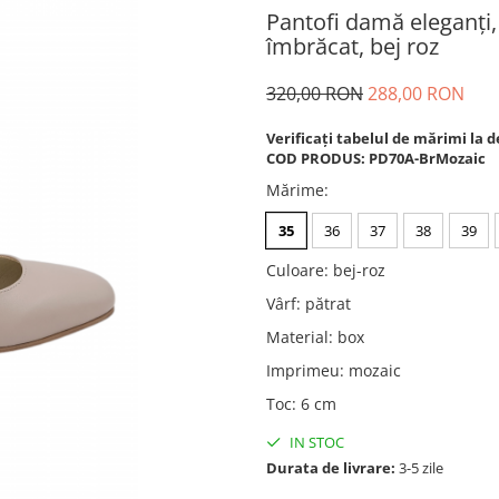
Pantofi damă eleganți, 
îmbrăcat, bej roz
320,00 RON
288,00 RON
Verificați tabelul de mărimi la d
COD PRODUS: PD70A-BrMozaic
Mărime
:
35
36
37
38
39
Culoare
:
bej-roz
Vârf
:
pătrat
Material
:
box
Imprimeu
:
mozaic
Toc
:
6 cm
IN STOC
Durata de livrare:
3-5 zile