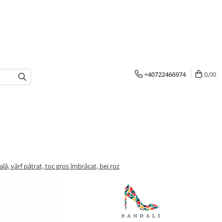
+40722466974
0,00
lă, vârf pătrat, toc gros îmbrăcat, bej roz