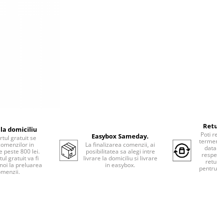
Retu
 la domiciliu
Poti r
Easybox Sameday.
tul gratuit se
termen
comenzilor in
La finalizarea comenzii, ai
data
e peste 800 lei.
posibilitatea sa alegi intre
respe
ul gratuit va fi
livrare la domiciliu si livrare
retu
 noi la preluarea
in easybox.
pentru
menzii.