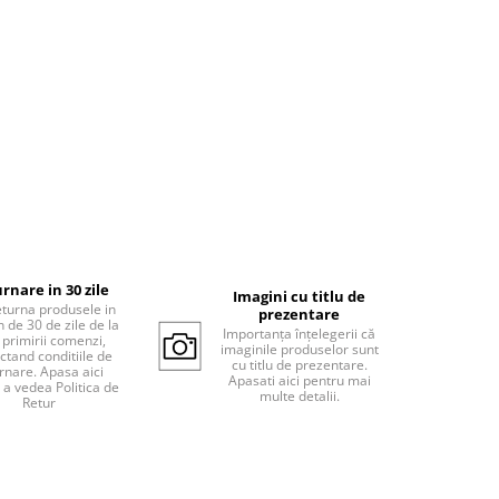
rnare in 30 zile
Imagini cu titlu de
eturna produsele in
prezentare
 de 30 de zile de la
Importanța înțelegerii că
 primirii comenzi,
imaginile produselor sunt
ctand conditiile de
cu titlu de prezentare.
rnare. Apasa aici
Apasati aici pentru mai
 a vedea Politica de
multe detalii.
Retur