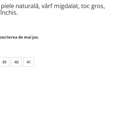
piele naturală, vârf migdalat, toc gros,
închis.
escrierea de mai jos.
39
40
41