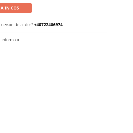
A IN COS
i nevoie de ajutor?
+40722466974
informatii