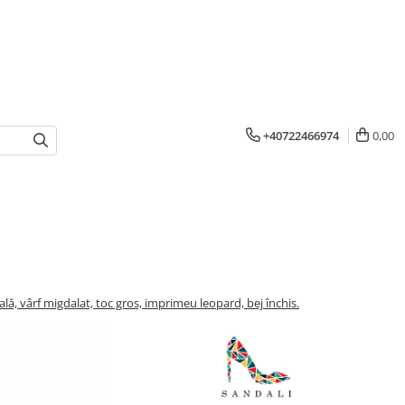
+40722466974
0,00
lă, vârf migdalat, toc gros, imprimeu leopard, bej închis.