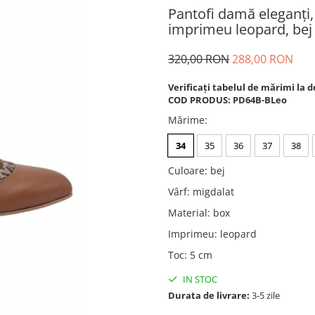
Pantofi damă eleganți, 
imprimeu leopard, bej 
320,00 RON
288,00 RON
Verificați tabelul de mărimi la d
COD PRODUS: PD64B-BLeo
Mărime
:
34
35
36
37
38
Culoare
:
bej
Vârf
:
migdalat
Material
:
box
Imprimeu
:
leopard
Toc
:
5 cm
IN STOC
Durata de livrare:
3-5 zile