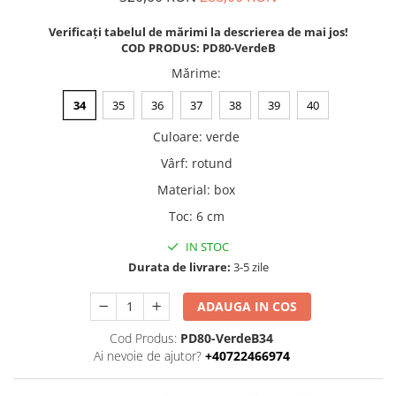
Verificați tabelul de mărimi la descrierea de mai jos!
COD PRODUS:
PD80-VerdeB
Mărime
:
34
35
36
37
38
39
40
Culoare
:
verde
Vârf
:
rotund
Material
:
box
Toc
:
6 cm
IN STOC
Durata de livrare:
3-5 zile
ADAUGA IN COS
Cod Produs:
PD80-VerdeB34
Ai nevoie de ajutor?
+40722466974