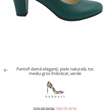
Pantofi damă eleganți, piele naturală, toc
mediu gros îmbrăcat, verde
320,00 RON
288,00 RON