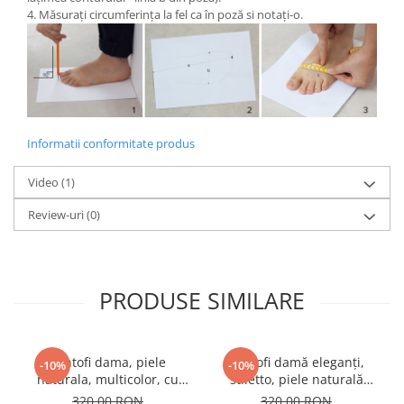
4. Măsurați circumferința la fel ca în poză si notați-o.
Informatii conformitate produs
Video
(1)
Review-uri
(0)
PRODUSE SIMILARE
Pantofi dama, piele
Pantofi damă eleganți,
-10%
-10%
naturala, multicolor, cu
stiletto, piele naturală
imprimeu sarpe, toc mic,
velur, toc gros îmbrăcat,
320,00 RON
320,00 RON