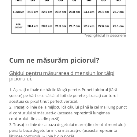
Cum ne măsurăm piciorul?
Ghidul pentru măsurarea dimensiunilor tălpi
piciorului.
1. Așezați o foaie de hârtie lângă perete. Puneți piciorul (fără
șosete) pe hârtie cu călcâiul lipit de perete și trasați conturul
acestuia cu pixul ținut perfect vertical.
2. Trasați o linie de la mijlocul călcâiului până la cel mai lung punct
al conturului și măsurați-o (aceasta reprezintă lungimea
conturului - linia a din poză).
3. Trasați o linie de la baza degetului mare (din dreptul montului)
până la baza degetului mic și măsurați-o (aceasta reprezintă
lățimea conturului - linia b din poză).