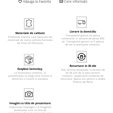
Adauga la Favorite
Cere informatii
Livrare la domiciliu
Materiale de calitate
Transportul gratuit se aplica
Produsele noastre sunt fabricate din
comenzilor in valoare de peste 800
materiale de inalta calitate furnizate
lei. Transportul gratuit va fi aplicat
de firme din Romania.
de noi la preluarea comenzii.
Returnare in 30 zile
Easybox Sameday.
Poti returna produsele in termen de
La finalizarea comenzii, ai
30 de zile de la data primirii
posibilitatea sa alegi intre livrare la
comenzi, respectand conditiile de
domiciliu si livrare in easybox.
returnare. Apasa aici pentru a vedea
Politica de Retur
Imagini cu titlu de prezentare
Importanța înțelegerii că imaginile
produselor sunt cu titlu de