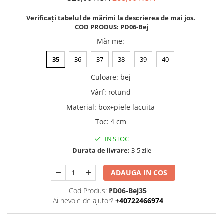
Verificați tabelul de mărimi la descrierea de mai jos.
COD PRODUS: PD06-Bej
Mărime
:
35
36
37
38
39
40
Culoare
:
bej
Vârf
:
rotund
Material
:
box+piele lacuita
Toc
:
4 cm
IN STOC
Durata de livrare:
3-5 zile
ADAUGA IN COS
Cod Produs:
PD06-Bej35
Ai nevoie de ajutor?
+40722466974