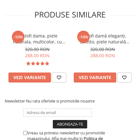
PRODUSE SIMILARE
Pantofi dama, piele
Pantofi damă eleganți,
-10%
-10%
naturala, multicolor, cu
stiletto, piele naturală
imprimeu sarpe, toc mic,
velur, toc gros îmbrăcat,
320,00 RON
320,00 RON
gros, Sandali
negru zig-zag, negru
288,00 RON
288,00 RON
VEZI VARIANTE
VEZI VARIANTE
Newsletter
Nu rata ofertele si promotiile noastre
Vreau sa primesc newsletter cu promotiile
magazinului. Afla mai multe in
Politica de