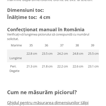
Dimensiuni toc:
Înălțime toc: 4 cm
Confecționat manual în România
Verificați-vă lungimea piciorului să corespundă cu numărul
solicitat.
Marime
35
36
37
38
39
22.8 cm
23.5 cm
24.2 cm
24.8 cm
25.5 cm
2
Lungime
Peri.
21.3 cm
21.8 cm
22.2 cm
22.6 cm
23.1 cm
2
Degete
Cum ne măsurăm piciorul?
Ghidul pentru măsurarea dimensiunilor tălpi