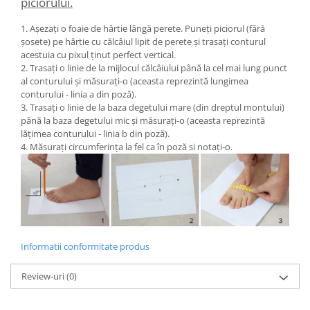
piciorului.
1. Așezați o foaie de hârtie lângă perete. Puneți piciorul (fără
șosete) pe hârtie cu călcâiul lipit de perete și trasați conturul
acestuia cu pixul ținut perfect vertical.
2. Trasați o linie de la mijlocul călcâiului până la cel mai lung punct
al conturului și măsurați-o (aceasta reprezintă lungimea
conturului - linia a din poză).
3. Trasați o linie de la baza degetului mare (din dreptul montului)
până la baza degetului mic și măsurați-o (aceasta reprezintă
lățimea conturului - linia b din poză).
4. Măsurați circumferința la fel ca în poză si notați-o.
Informatii conformitate produs
Review-uri
(0)