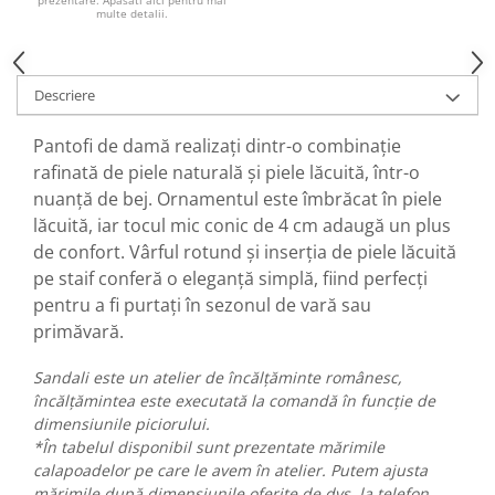
prezentare. Apasati aici pentru mai
multe detalii.
Descriere
Pantofi de damă realizați dintr-o combinație
rafinată de piele naturală și piele lăcuită, într-o
nuanță de bej. Ornamentul este îmbrăcat în piele
lăcuită, iar tocul mic conic de 4 cm adaugă un plus
de confort. Vârful rotund și inserția de piele lăcuită
pe staif conferă o eleganță simplă, fiind perfecți
pentru a fi purtați în sezonul de vară sau
primăvară.
Sandali este un atelier de încălțăminte românesc,
încălțămintea este executată la comandă în funcție de
dimensiunile piciorului.
*În tabelul disponibil sunt prezentate mărimile
calapoadelor pe care le avem în atelier. Putem ajusta
mărimile după dimensiunile oferite de dvs. la telefon.