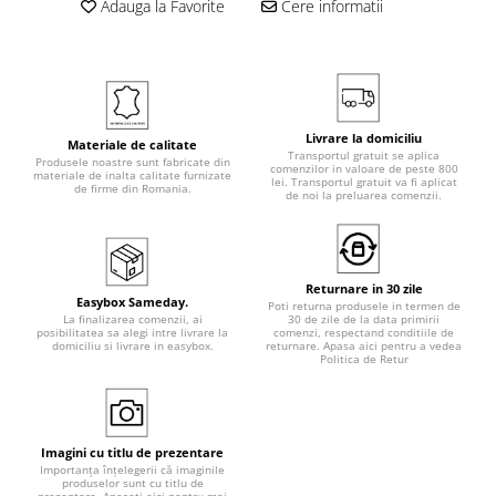
Adauga la Favorite
Cere informatii
Livrare la domiciliu
Materiale de calitate
Transportul gratuit se aplica
Produsele noastre sunt fabricate din
comenzilor in valoare de peste 800
materiale de inalta calitate furnizate
lei. Transportul gratuit va fi aplicat
de firme din Romania.
de noi la preluarea comenzii.
Returnare in 30 zile
Easybox Sameday.
Poti returna produsele in termen de
La finalizarea comenzii, ai
30 de zile de la data primirii
posibilitatea sa alegi intre livrare la
comenzi, respectand conditiile de
domiciliu si livrare in easybox.
returnare. Apasa aici pentru a vedea
Politica de Retur
Imagini cu titlu de prezentare
Importanța înțelegerii că imaginile
produselor sunt cu titlu de