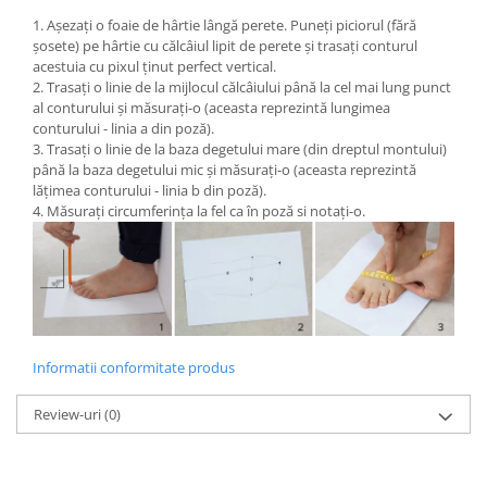
1. Așezați o foaie de hârtie lângă perete. Puneți piciorul (fără
șosete) pe hârtie cu călcâiul lipit de perete și trasați conturul
acestuia cu pixul ținut perfect vertical.
2. Trasați o linie de la mijlocul călcâiului până la cel mai lung punct
al conturului și măsurați-o (aceasta reprezintă lungimea
conturului - linia a din poză).
3. Trasați o linie de la baza degetului mare (din dreptul montului)
până la baza degetului mic și măsurați-o (aceasta reprezintă
lățimea conturului - linia b din poză).
4. Măsurați circumferința la fel ca în poză si notați-o.
Informatii conformitate produs
Review-uri
(0)