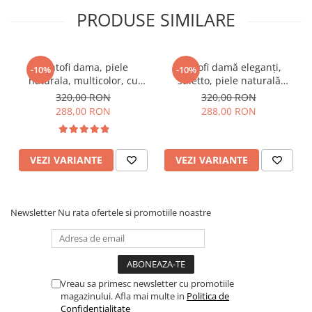
PRODUSE SIMILARE
Pantofi dama, piele
Pantofi damă eleganți,
-10%
-10%
naturala, multicolor, cu
stiletto, piele naturală
imprimeu sarpe, toc mic,
velur, toc gros îmbrăcat,
320,00 RON
320,00 RON
gros, Sandali
negru zig-zag, negru
288,00 RON
288,00 RON
VEZI VARIANTE
VEZI VARIANTE
Newsletter
Nu rata ofertele si promotiile noastre
Vreau sa primesc newsletter cu promotiile
magazinului. Afla mai multe in
Politica de
Confidentialitate