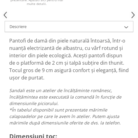
prezentare. Apasati aici pentru mai
multe detalii.
Descriere
Pantofi de damă din piele naturală întoarsă, într-o
nuanță electrizantă de albastru, cu vârf rotund și
interior din piele ecologică. Acești pantofi dispun
de o platformă de 2 cm și talpă subțire din thunit.
Tocul gros de 9 cm asigură confort și eleganță, fiind
ușor de purtat.
Sandali este un atelier de încălțăminte românesc,
încălțămintea este executată la comandă în funcție de
dimensiunile piciorului.
*În tabelul disponibil sunt prezentate mărimile
calapoadelor pe care le avem în atelier. Putem ajusta
mărimile după dimensiunile oferite de dvs. la telefon.
Dimensiuni toc: