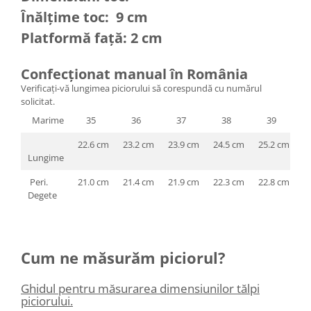
Înălțime toc: 9 cm
Platformă față: 2 cm
Confecționat manual în România
Verificați-vă lungimea piciorului să corespundă cu numărul
solicitat.
Marime
35
36
37
38
39
22.6 cm
23.2 cm
23.9 cm
24.5 cm
25.2 cm
2
Lungime
Peri.
21.0 cm
21.4 cm
21.9 cm
22.3 cm
22.8 cm
2
Degete
Cum ne măsurăm piciorul?
Ghidul pentru măsurarea dimensiunilor tălpi
piciorului.