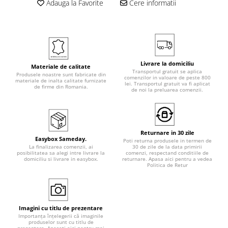
Adauga la Favorite
Cere informatii
Livrare la domiciliu
Materiale de calitate
Transportul gratuit se aplica
Produsele noastre sunt fabricate din
comenzilor in valoare de peste 800
materiale de inalta calitate furnizate
lei. Transportul gratuit va fi aplicat
de firme din Romania.
de noi la preluarea comenzii.
Returnare in 30 zile
Easybox Sameday.
Poti returna produsele in termen de
La finalizarea comenzii, ai
30 de zile de la data primirii
posibilitatea sa alegi intre livrare la
comenzi, respectand conditiile de
domiciliu si livrare in easybox.
returnare. Apasa aici pentru a vedea
Politica de Retur
Imagini cu titlu de prezentare
Importanța înțelegerii că imaginile
produselor sunt cu titlu de