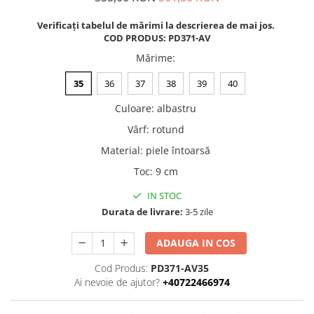
Verificați tabelul de mărimi la descrierea de mai jos.
COD PRODUS: PD371-AV
Mărime
:
35
36
37
38
39
40
Culoare
:
albastru
Vârf
:
rotund
Material
:
piele întoarsă
Toc
:
9 cm
IN STOC
Durata de livrare:
3-5 zile
ADAUGA IN COS
Cod Produs:
PD371-AV35
Ai nevoie de ajutor?
+40722466974