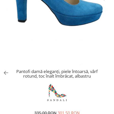
Pantofi damă eleganți, piele întoarsă, vârf
rotund, toc înalt îmbrăcat, albastru
335,00 RON
301,50 RON