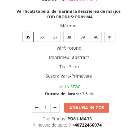
Verificați tabelul de mărimi la descrierea de mai jos.
COD PRODUS: PD81-MA
Mărime
:
35
36
37
38
39
40
41
Vârf
:
rotund
Imprimeu
:
abstract
Toc
:
7 cm
Sezon
:
Vara-Primavara
IN STOC
Durata de livrare:
3-5 zile
ADAUGA IN COS
Cod Produs:
PD81-MA35
Ai nevoie de ajutor?
+40722466974