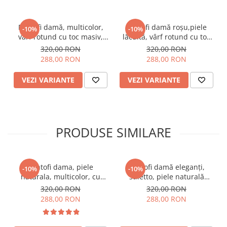
Pantofi damă, multicolor,
Pantofi damă roșu,piele
-10%
-10%
vârf rotund cu toc masiv,
lăcuită, vârf rotund cu toc
imprimeu abstract
masiv, imprimeu leopard.
320,00 RON
320,00 RON
288,00 RON
288,00 RON
VEZI VARIANTE
VEZI VARIANTE
PRODUSE SIMILARE
Pantofi dama, piele
Pantofi damă eleganți,
-10%
-10%
naturala, multicolor, cu
stiletto, piele naturală
imprimeu sarpe, toc mic,
velur, toc gros îmbrăcat,
320,00 RON
320,00 RON
gros, Sandali
negru zig-zag, negru
288,00 RON
288,00 RON