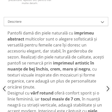
prezentare. Apasati aici pentru mai
multe detalii.
Descriere
Pantofii damă din piele naturală cu
imprimeu
abstract
multicolor sunt o alegere sofisticată și
versatilă pentru femeile care își doresc un
accesoriu elegant, dar stabil, în garderoba de
sezon. Realizați din piele naturală de calitate, acești
pantofi se remarcă prin
imprimeul artistic în
nuanțe de bej închis, crem, maro și negru
, cu
texturi vizuale inspirate din mozaicuri și forme
organice, care adaugă un plus de personalitate
oricărei ținute.
Designul cu
vârf rotund
oferă confort sporit și o
linie feminină, iar
tocul masiv de 7 cm
, în nuanță
neagră cu striații verticale, adaugă stabilitate și un
accent modern. Interiorul este căptușit cu
piele