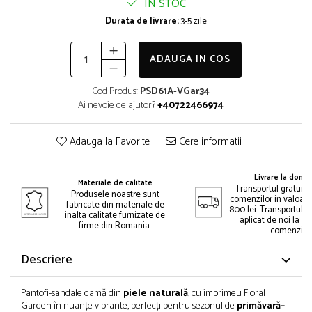
IN STOC
Durata de livrare:
3-5 zile
ADAUGA IN COS
Cod Produs:
PSD61A-VGar34
Ai nevoie de ajutor?
+40722466974
Adauga la Favorite
Cere informatii
Livrare la domic
Materiale de calitate
Transportul gratuit 
Produsele noastre sunt
comenzilor in valoar
fabricate din materiale de
800 lei. Transportul gr
inalta calitate furnizate de
aplicat de noi la p
firme din Romania.
comenzii.
Descriere
Pantofi-sandale damă din
piele naturală
, cu imprimeu Floral
Garden în nuanțe vibrante, perfecți pentru sezonul de
primăvară–