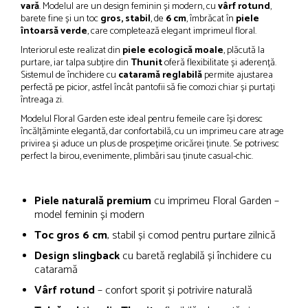
vară
. Modelul are un design feminin și modern, cu
vârf rotund
,
barete fine și un toc
gros, stabil
, de
6 cm
, îmbrăcat în
piele
întoarsă verde
, care completează elegant imprimeul floral.
Interiorul este realizat din
piele ecologică moale
, plăcută la
purtare, iar talpa subțire din
Thunit
oferă flexibilitate și aderență.
Sistemul de închidere cu
cataramă reglabilă
permite ajustarea
perfectă pe picior, astfel încât pantofii să fie comozi chiar și purtați
întreaga zi.
Modelul Floral Garden este ideal pentru femeile care își doresc
încălțăminte elegantă, dar confortabilă, cu un imprimeu care atrage
privirea și aduce un plus de prospețime oricărei ținute. Se potrivesc
perfect la birou, evenimente, plimbări sau ținute casual-chic.
Piele naturală premium
cu imprimeu Floral Garden –
model feminin și modern
Toc gros 6 cm
, stabil și comod pentru purtare zilnică
Design slingback
cu baretă reglabilă și închidere cu
cataramă
Vârf rotund
– confort sporit și potrivire naturală