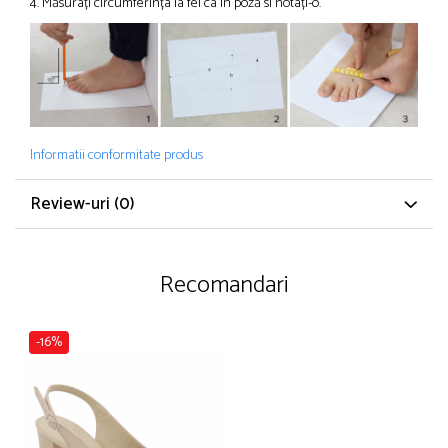
4. Măsurați circumferința la fel ca în poză si notați-o.
Informatii conformitate produs
Review-uri
(0)
Recomandari
-16%