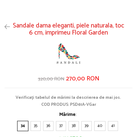
Sandale dama eleganti, piele naturala, toc
6 cm, imprimeu Floral Garden
270,00 RON
320,00 RON
Verificați tabelul de mărimi la descrierea de mai jos.
COD PRODUS: PSD61A-VGar
Mărime
:
34
35
36
37
38
39
40
41