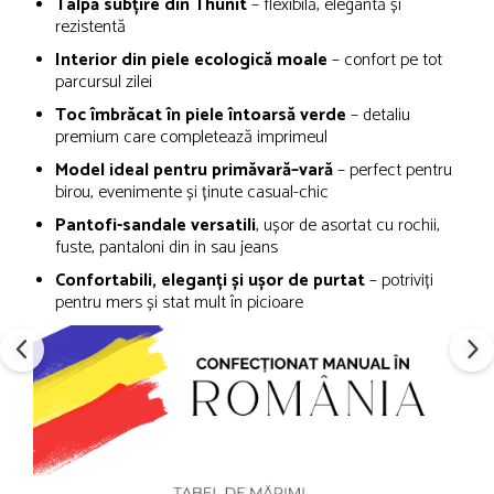
Talpă subțire din Thunit
– flexibilă, elegantă și
rezistentă
Interior din piele ecologică moale
– confort pe tot
parcursul zilei
Toc îmbrăcat în piele întoarsă verde
– detaliu
premium care completează imprimeul
Model ideal pentru primăvară–vară
– perfect pentru
birou, evenimente și ținute casual-chic
Pantofi-sandale versatili
, ușor de asortat cu rochii,
fuste, pantaloni din in sau jeans
Confortabili, eleganți și ușor de purtat
– potriviți
pentru mers și stat mult în picioare