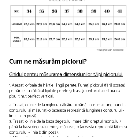
Cum ne măsurăm piciorul?
Ghidul pentru măsurarea dimensiunilor tălpi piciorului.
1. Așezați o foaie de hârtie lângă perete. Puneți piciorul (fără șosete)
pe hârtie cu călcâiul lipit de perete și trasați conturul acestuia cu
pixul ținut perfect vertical.
2. Trasați o linie de la mijlocul călcâiului până la cel mai lung punct al
conturului și măsurați-o (aceasta reprezintă lungimea conturului -
linia a din poză).
3. Trasați o linie de la baza degetului mare (din dreptul montului)
până la baza degetului mic și măsurați-o (aceasta reprezintă lățimea
conturului - linia b din poză).