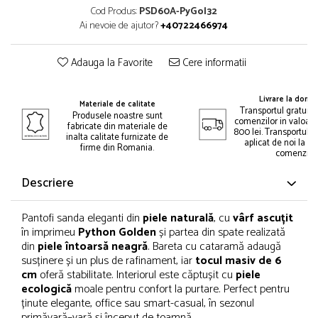
Cod Produs:
PSD60A-PyGol32
Ai nevoie de ajutor?
+40722466974
Adauga la Favorite
Cere informatii
Livrare la domic
Materiale de calitate
Transportul gratuit 
Produsele noastre sunt
comenzilor in valoar
fabricate din materiale de
800 lei. Transportul gr
inalta calitate furnizate de
aplicat de noi la p
firme din Romania.
comenzii.
Descriere
Pantofi sanda eleganti din
piele naturală
, cu
vârf ascuțit
în imprimeu
Python Golden
și partea din spate realizată
din
piele întoarsă neagră
. Bareta cu cataramă adaugă
susținere și un plus de rafinament, iar
tocul masiv de 6
cm
oferă stabilitate. Interiorul este căptușit cu
piele
ecologică
moale pentru confort la purtare. Perfect pentru
ținute elegante, office sau smart-casual, în sezonul
primăvară–vară și început de toamnă.