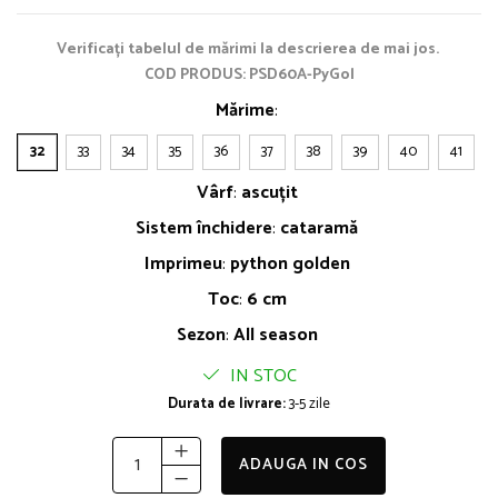
Verificați tabelul de mărimi la descrierea de mai jos.
COD PRODUS: PSD60A-PyGol
Mărime
:
32
33
34
35
36
37
38
39
40
41
Vârf
:
ascuțit
Sistem închidere
:
cataramă
Imprimeu
:
python golden
Toc
:
6 cm
Sezon
:
All season
IN STOC
Durata de livrare:
3-5 zile
ADAUGA IN COS