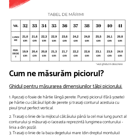
Cum ne măsurăm piciorul?
Ghidul pentru măsurarea dimensiunilor tălpi piciorului.
1. Așezați o foaie de hârtie lângă perete. Puneți piciorul (fără șosete)
pe hârtie cu călcâiul lipit de perete și trasați conturul acestuia cu
pixul ținut perfect vertical.
2. Trasați o linie de la mijlocul călcâiului până la cel mai lung punct al
conturului și măsurați-o (aceasta reprezintă lungimea conturului -
linia a din poză).
3. Trasați o linie de la baza degetului mare (din dreptul montului)