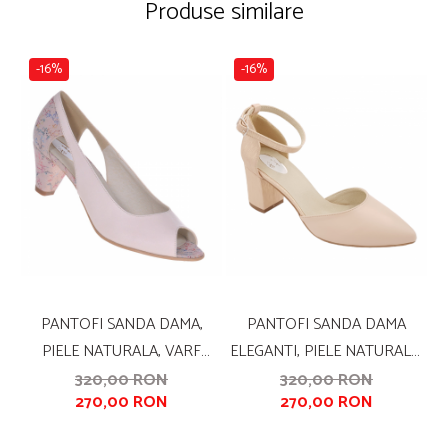
Produse similare
-16%
-16%
PANTOFI SANDA DAMA,
PANTOFI SANDA DAMA
PIELE NATURALA, VARF
ELEGANTI, PIELE NATURALA,
E
DECUPAT, TOC CONIC
TOC GROS, IMBRACAT, BEJ
320,00 RON
320,00 RON
270,00 RON
270,00 RON
IMBRACAT CU IMPRIMEU,
CU LINII AURII, SANDALI
SANDALI