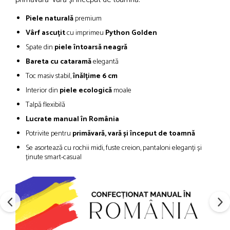
Piele naturală
premium
Vârf ascuțit
cu imprimeu
Python Golden
Spate din
piele întoarsă neagră
Bareta cu cataramă
elegantă
Toc masiv stabil,
înălțime 6 cm
Interior din
piele ecologică
moale
Talpă flexibilă
Lucrate manual în România
Potrivite pentru
primăvară, vară și început de toamnă
Se asortează cu rochii midi, fuste creion, pantaloni eleganți și
ținute smart-casual