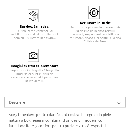
Returnare in 30 zile
Easybox Sameday.
Poti returna produsele in termen de
La finalizarea comenzii, ai
30 de zile de la data primirii
posibilitatea sa alegi intre livrare la
comenzi, respectand conditiile de
domiciliu si livrare in easybox.
returnare. Apasa aici pentru a vedea
Politica de Retur
Imagini cu titlu de prezentare
Importanța înțelegerii că imaginile
produselor sunt cu titlu de
prezentare. Apasati aici pentru mai
multe detalii.
Descriere
Acești sneakers pentru damă sunt realizați integral din piele
naturală box neagră, combinând un design modern cu
funcționalitate și confort pentru purtare zilnică. Aspectul