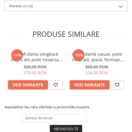
Review-uri
(0)
PRODUSE SIMILARE
Pantofi dama slingback
Ghete damă casual, piele
-16%
-10%
negru din piele intoarsa,
naturală, plasă, fermoar,
varf patrat, toc 4 cm
laterale decupate, talpă
320,00 RON
360,00 RON
wedge, negru
270,00 RON
324,00 RON
VEZI VARIANTE
VEZI VARIANTE
Newsletter
Nu rata ofertele si promotiile noastre