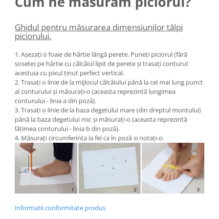
Cum ne măsurăm piciorul?
Ghidul pentru măsurarea dimensiunilor tălpi
piciorului.
1. Așezați o foaie de hârtie lângă perete. Puneți piciorul (fără
șosete) pe hârtie cu călcâiul lipit de perete și trasați conturul
acestuia cu pixul ținut perfect vertical.
2. Trasați o linie de la mijlocul călcâiului până la cel mai lung punct
al conturului și măsurați-o (aceasta reprezintă lungimea
conturului - linia a din poză).
3. Trasați o linie de la baza degetului mare (din dreptul montului)
până la baza degetului mic și măsurați-o (aceasta reprezintă
lățimea conturului - linia b din poză).
4. Măsurați circumferința la fel ca în poză si notați-o.
Informatii conformitate produs