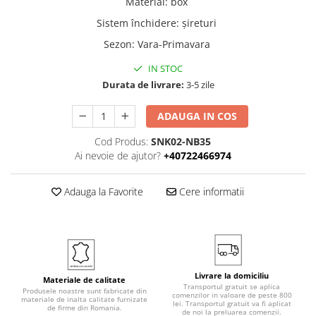
Material
:
box
Sistem închidere
:
șireturi
Sezon
:
Vara-Primavara
IN STOC
Durata de livrare:
3-5 zile
ADAUGA IN COS
Cod Produs:
SNK02-NB35
Ai nevoie de ajutor?
+40722466974
Adauga la Favorite
Cere informatii
Livrare la domiciliu
Materiale de calitate
Transportul gratuit se aplica
Produsele noastre sunt fabricate din
comenzilor in valoare de peste 800
materiale de inalta calitate furnizate
lei. Transportul gratuit va fi aplicat
de firme din Romania.
de noi la preluarea comenzii.