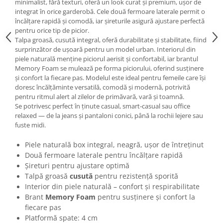
minimalist, fără texturi, oferă un look curat și premium, ușor de
integrat în orice garderobă. Cele două fermoare laterale permit o
încălțare rapidă și comodă, iar șireturile asigură ajustare perfectă
pentru orice tip de picior.
Talpa groasă, cusută integral, oferă durabilitate și stabilitate, fiind
surprinzător de ușoară pentru un model urban. Interiorul din
piele naturală menține piciorul aerisit și confortabil, iar brantul
Memory Foam se mulează pe forma piciorului, oferind susținere
și confort la fiecare pas. Modelul este ideal pentru femeile care își
doresc încălțăminte versatilă, comodă și modernă, potrivită
pentru ritmul alert al zilelor de primăvară, vară și toamnă.
Se potrivesc perfect în ținute casual, smart‑casual sau office
relaxed — de la jeans și pantaloni conici, până la rochii lejere sau
fuste midi.
Piele naturală box integral, neagră, ușor de întreținut
Două fermoare laterale pentru încălțare rapidă
Șireturi pentru ajustare optimă
Talpă groasă
cusută
pentru rezistență sporită
Interior din piele naturală – confort și respirabilitate
Brant
Memory Foam
pentru susținere și confort la
fiecare pas
Platformă spate: 4 cm