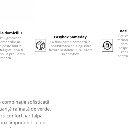
Retu
 la domiciliu
Poti r
Easybox Sameday.
tul gratuit se
termen
comenzilor in
La finalizarea comenzii, ai
data
e peste 800 lei.
posibilitatea sa alegi intre
respe
ul gratuit va fi
livrare la domiciliu si livrare
retu
 noi la preluarea
in easybox.
pentru
menzii.
o combinație sofisticată
nuanță rafinată de verde.
ru confort, iar talpa
le box, împodobit cu un