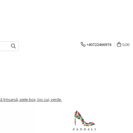
+40722466974
0,00
 întoarsă, piele box, toc cui, verde.