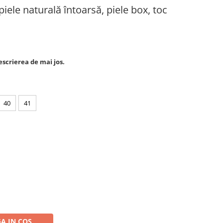
iele naturală întoarsă, piele box, toc
escrierea de mai jos.
40
41
A IN COS