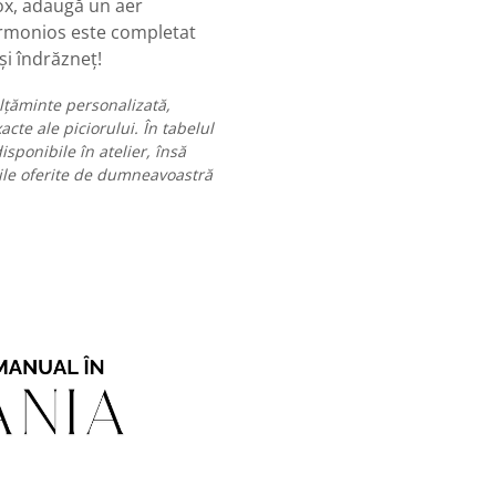
box, adaugă un aer
 armonios este completat
și îndrăzneț!
ălțăminte personalizată,
cte ale piciorului. În tabelul
sponibile în atelier, însă
ile oferite de dumneavoastră