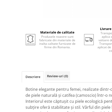
Livrare
Materiale de calitate
Transpor
Produsele noastre sunt
aplica 
fabricate din materiale de
valoare d
inalta calitate furnizate de
Transport
firme din Romania.
aplicat de
co
Review-uri
(0)
Descriere
Botine elegante pentru femei, realizate dintr-
de piele naturală și catifea (camoscio) într-o 
Interiorul este căptușit cu piele ecologică pent
subțire oferă stabilitate și stil. Vârful din pie