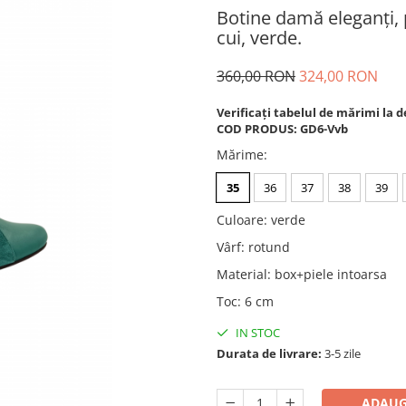
Botine damă eleganți, p
cui, verde.
360,00 RON
324,00 RON
Verificați tabelul de mărimi la d
COD PRODUS: GD6-Vvb
Mărime
:
35
36
37
38
39
Culoare
:
verde
Vârf
:
rotund
Material
:
box+piele intoarsa
Toc
:
6 cm
IN STOC
Durata de livrare:
3-5 zile
ADAUG