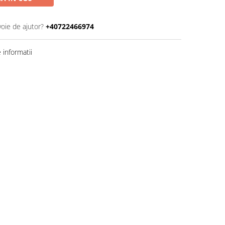
voie de ajutor?
+40722466974
informatii