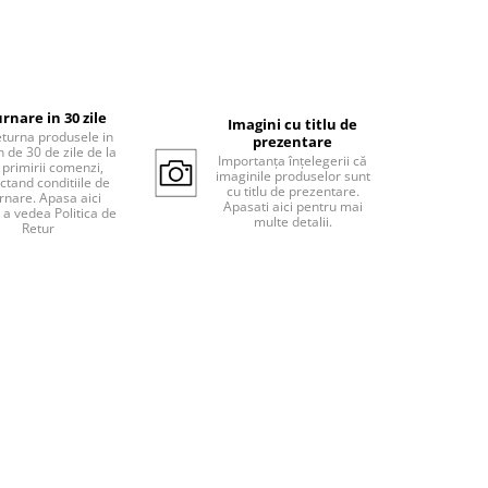
rnare in 30 zile
Imagini cu titlu de
eturna produsele in
prezentare
 de 30 de zile de la
Importanța înțelegerii că
 primirii comenzi,
imaginile produselor sunt
ctand conditiile de
cu titlu de prezentare.
rnare. Apasa aici
Apasati aici pentru mai
 a vedea Politica de
multe detalii.
Retur