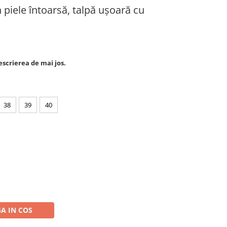
piele întoarsă, talpă ușoară cu
escrierea de mai jos.
38
39
40
A IN COS