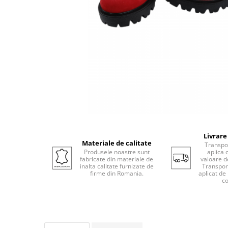
Livrare
Materiale de calitate
Transpor
Produsele noastre sunt
aplica 
fabricate din materiale de
valoare d
inalta calitate furnizate de
Transport
firme din Romania.
aplicat de
co