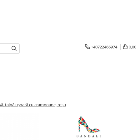
+40722466974
0,00
să, talpă ușoară cu crampoane, roșu