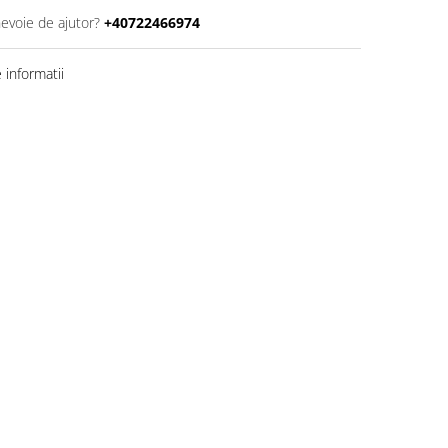
nevoie de ajutor?
+40722466974
informatii