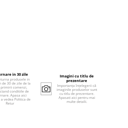
rnare in 30 zile
Imagini cu titlu de
eturna produsele in
prezentare
 de 30 de zile de la
Importanța înțelegerii că
 primirii comenzi,
imaginile produselor sunt
ctand conditiile de
cu titlu de prezentare.
rnare. Apasa aici
Apasati aici pentru mai
 a vedea Politica de
multe detalii.
Retur