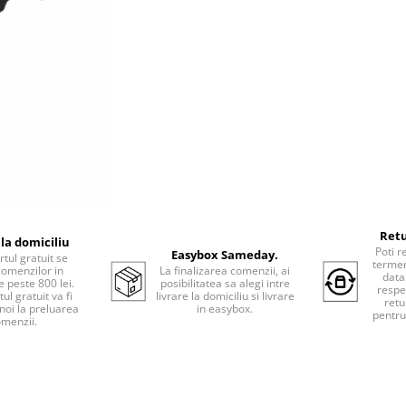
Retu
 la domiciliu
Poti r
Easybox Sameday.
tul gratuit se
termen
comenzilor in
La finalizarea comenzii, ai
data
e peste 800 lei.
posibilitatea sa alegi intre
respe
ul gratuit va fi
livrare la domiciliu si livrare
retu
 noi la preluarea
in easybox.
pentru
menzii.