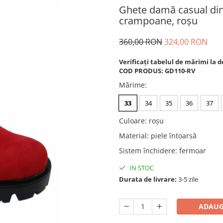
Ghete damă casual din 
crampoane, roșu
360,00 RON
324,00 RON
Verificați tabelul de mărimi la d
COD PRODUS: GD110-RV
Mărime
:
33
34
35
36
37
Culoare
:
roșu
Material
:
piele întoarsă
Sistem închidere
:
fermoar
IN STOC
Durata de livrare:
3-5 zile
ADAUG