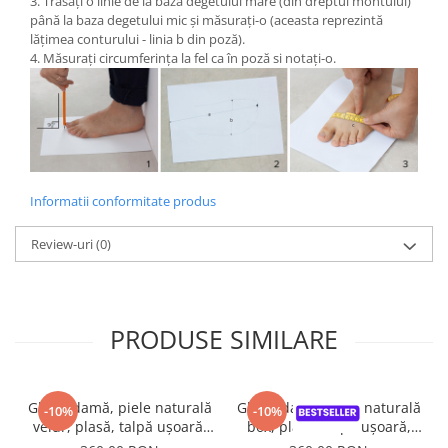
3. Trasați o linie de la baza degetului mare (din dreptul montului)
până la baza degetului mic și măsurați-o (aceasta reprezintă
lățimea conturului - linia b din poză).
4. Măsurați circumferința la fel ca în poză si notați-o.
Informatii conformitate produs
Review-uri
(0)
PRODUSE SIMILARE
Ghete damă, piele naturală
Ghete damă, piele naturală
-10%
-10%
velur, plasă, talpă ușoară,
box, plasă, talpă ușoară,
crampoane mari, verde
crampoane mari, negru