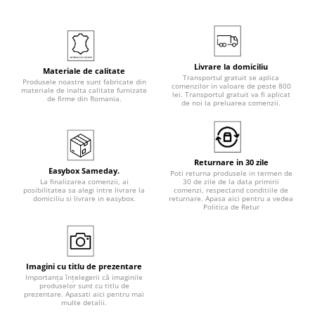
Livrare la domiciliu
Materiale de calitate
Transportul gratuit se aplica
Produsele noastre sunt fabricate din
comenzilor in valoare de peste 800
materiale de inalta calitate furnizate
lei. Transportul gratuit va fi aplicat
de firme din Romania.
de noi la preluarea comenzii.
Returnare in 30 zile
Easybox Sameday.
Poti returna produsele in termen de
La finalizarea comenzii, ai
30 de zile de la data primirii
posibilitatea sa alegi intre livrare la
comenzi, respectand conditiile de
domiciliu si livrare in easybox.
returnare. Apasa aici pentru a vedea
Politica de Retur
Imagini cu titlu de prezentare
Importanța înțelegerii că imaginile
produselor sunt cu titlu de
prezentare. Apasati aici pentru mai
multe detalii.