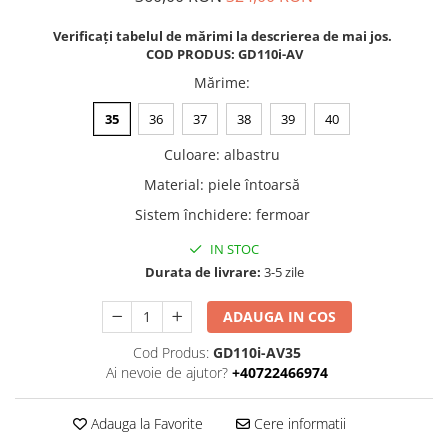
Verificați tabelul de mărimi la descrierea de mai jos.
COD PRODUS: GD110i-AV
Mărime
:
35
36
37
38
39
40
Culoare
:
albastru
Material
:
piele întoarsă
Sistem închidere
:
fermoar
IN STOC
Durata de livrare:
3-5 zile
ADAUGA IN COS
Cod Produs:
GD110i-AV35
Ai nevoie de ajutor?
+40722466974
Adauga la Favorite
Cere informatii