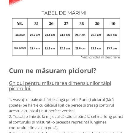
Cum ne măsuram piciorul?
Ghidul pentru măsurarea dimensiunilor tălpi
piciorului.
1. Așezați o foaie de hârtie lângă perete. Puneți piciorul (fără
șosete) pe hârtie cu călcâiul lipit de perete și trasați conturul
acestuia cu pixul ținut perfect vertical.
2. Trasați o linie de la mijlocul călcâiului până la cel mai lung punct
al conturului și măsurați-o (aceasta reprezintă lungimea
conturului - linia a din poză).