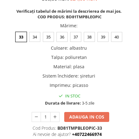
Verificați tabelul de mărimi la descrierea de mai jos.
COD PRODUS: BD81TMPBLEOPiC
Mărime
:
33
34
35
36
37
38
39
40
Culoare
:
albastru
Talpa
:
poliuretan
Material
:
plasa
Sistem închidere
:
șireturi
Imprimeu
:
picasso
IN STOC
Durata de livrare:
3-5 zile
ADAUGA IN COS
Cod Produs:
BD81TMPBLEOPiC-33
Ai nevoie de ajutor?
+40722466974