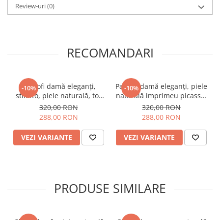
Review-uri
(0)
RECOMANDARI
Pantofi damă eleganți,
Pantofi damă eleganți, piele
-10%
-10%
stiletto, piele naturală, toc
naturală imprimeu picasso,
gros îmbrăcat, bleo pictat,
toc mediu gros îmbrăcat,
320,00 RON
320,00 RON
Sandali
bleo, SANDALI
288,00 RON
288,00 RON
VEZI VARIANTE
VEZI VARIANTE
PRODUSE SIMILARE