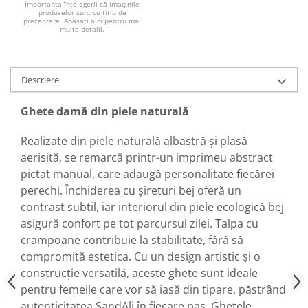
Importanța înțelegerii că imaginile
produselor sunt cu titlu de
prezentare. Apasati aici pentru mai
multe detalii.
Descriere
Ghete damă din piele naturală
Realizate din piele naturală albastră și plasă
aerisită, se remarcă printr-un imprimeu abstract
pictat manual, care adaugă personalitate fiecărei
perechi. Închiderea cu șireturi bej oferă un
contrast subtil, iar interiorul din piele ecologică bej
asigură confort pe tot parcursul zilei. Talpa cu
crampoane contribuie la stabilitate, fără să
compromită estetica. Cu un design artistic și o
construcție versatilă, aceste ghete sunt ideale
pentru femeile care vor să iasă din tipare, păstrând
autenticitatea SandAli în fiecare pas. Ghetele