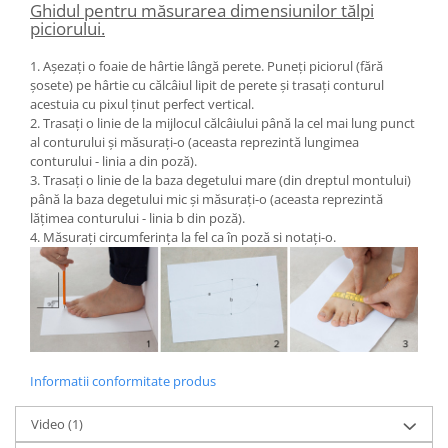
Ghidul pentru măsurarea dimensiunilor tălpi
piciorului.
1. Așezați o foaie de hârtie lângă perete. Puneți piciorul (fără
șosete) pe hârtie cu călcâiul lipit de perete și trasați conturul
acestuia cu pixul ținut perfect vertical.
2. Trasați o linie de la mijlocul călcâiului până la cel mai lung punct
al conturului și măsurați-o (aceasta reprezintă lungimea
conturului - linia a din poză).
3. Trasați o linie de la baza degetului mare (din dreptul montului)
până la baza degetului mic și măsurați-o (aceasta reprezintă
lățimea conturului - linia b din poză).
4. Măsurați circumferința la fel ca în poză si notați-o.
Informatii conformitate produs
Video
(1)