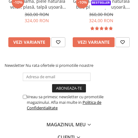
Ghete damă, piele naturală
Ghete damă, piele naturală
-10%
-10%
velur, plasă, talpă ușoară,
box, plasă, talpă ușoară,
crampoane mari, verde
crampoane mari, negru
360,00 RON
360,00 RON
324,00 RON
324,00 RON
VEZI VARIANTE
VEZI VARIANTE
Newsletter
Nu rata ofertele si promotiile noastre
Vreau sa primesc newsletter cu promotiile
magazinului. Afla mai multe in
Politica de
Confidentialitate
MAGAZINUL MEU
CLIENTI