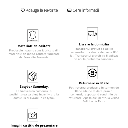
Adauga la Favorite
Cere informatii
Livrare la domiciliu
Materiale de calitate
Transportul gratuit se aplica
Produsele noastre sunt fabricate din
comenzilor in valoare de peste 800
materiale de inalta calitate furnizate
lei. Transportul gratuit va fi aplicat
de firme din Romania.
de noi la preluarea comenzii.
Returnare in 30 zile
Easybox Sameday.
Poti returna produsele in termen de
La finalizarea comenzii, ai
30 de zile de la data primirii
posibilitatea sa alegi intre livrare la
comenzi, respectand conditiile de
domiciliu si livrare in easybox.
returnare. Apasa aici pentru a vedea
Politica de Retur
Imagini cu titlu de prezentare