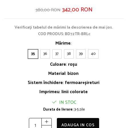
342,00 RON
380,00 RON
Verificați tabelul de mărimi la descrierea de mai jos.
COD PRODUS: BD72TR-BRLc
Mărime
:
35
36
37
38
39
40
Culoare
:
roșu
Material
:
bizon
Sistem închidere
:
fermoar+șireturi
Imprimeu
:
linii colorate
IN STOC
Durata de livrare:
3-5 zile
ADAUGA IN COS