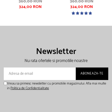
TALPĂ UȘOARĂ,
TALPĂ UȘOARĂ,
360,00 RON
360,00 RON
324,00 RON
324,00 RON
CRAMPOANE MARI, VERDE
CRAMPOANE MARI, NEGRU
Newsletter
Nu rata ofertele si promotiile noastre
Vreau sa primesc newsletter cu promotiile magazinului. Afla mai multe
in
Politica de Confidentialitate