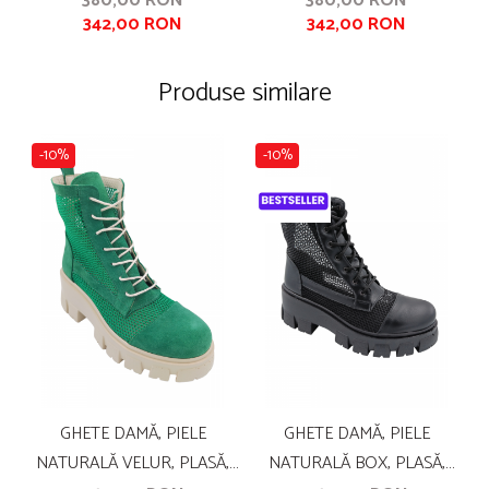
380,00 RON
380,00 RON
342,00 RON
342,00 RON
COLORAT, NEGRU
UȘOARĂ CU CRAMPOANE
MARI
Produse similare
-10%
-10%
GHETE DAMĂ, PIELE
GHETE DAMĂ, PIELE
G
NATURALĂ VELUR, PLASĂ,
NATURALĂ BOX, PLASĂ,
ÎN