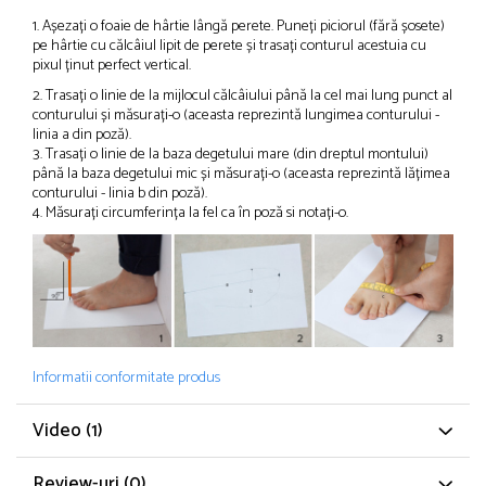
1. Așezați o foaie de hârtie lângă perete. Puneți piciorul (fără șosete)
pe hârtie cu călcâiul lipit de perete și trasați conturul acestuia cu
pixul ținut perfect vertical.
2. Trasați o linie de la mijlocul călcâiului până la cel mai lung punct al
conturului și măsurați-o (aceasta reprezintă lungimea conturului -
linia a din poză).
3. Trasați o linie de la baza degetului mare (din dreptul montului)
până la baza degetului mic și măsurați-o (aceasta reprezintă lățimea
conturului - linia b din poză).
4. Măsurați circumferința la fel ca în poză si notați-o.
Informatii conformitate produs
Video
(1)
Review-uri
(0)