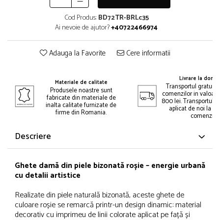
Cod Produs:
BD72TR-BRLc35
Ai nevoie de ajutor?
+40722466974
Adauga la Favorite
Cere informatii
Livrare la domic
Materiale de calitate
Transportul gratuit 
Produsele noastre sunt
comenzilor in valoar
fabricate din materiale de
800 lei. Transportul gr
inalta calitate furnizate de
aplicat de noi la p
firme din Romania.
comenzii.
Descriere
Ghete damă din piele bizonată roșie – energie urbană
cu detalii artistice
Realizate din piele naturală bizonată, aceste ghete de
culoare roșie se remarcă printr-un design dinamic: material
decorativ cu imprimeu de linii colorate aplicat pe față și