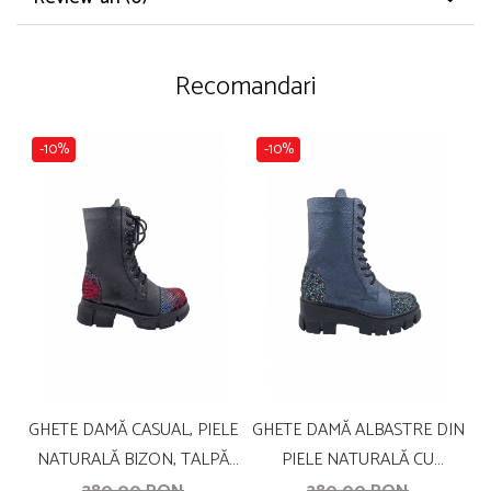
Recomandari
-10%
-10%
GHETE DAMĂ CASUAL, PIELE
GHETE DAMĂ ALBASTRE DIN
NATURALĂ BIZON, TALPĂ
PIELE NATURALĂ CU
UȘOARĂ CU STRIAȚI, ȘARPE
IMPRIMEU FLORAL ȘI TALPĂ