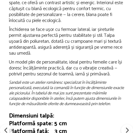
spate, ce oferă un contrast artistic și energic. Interiorul este
căptușit cu blană ecologică pentru confort termic, cu
posibilitate de personalizare — la cerere, blana poate fi
înlocuită cu piele ecologică.
Închiderea se face ușor cu fermoar lateral, iar șireturile
permit ajustarea perfectă pentru stabilitate și stil. Talpa
ușoară din poliuretan, dotată cu crampoane mari și textură
antiderapantă, asigură aderență și siguranță pe vreme rece
sau umedă.
Un model plin de personalitate, ideal pentru femeile care își
doresc încălțăminte practică, dar cu o vibrație creativă —
potrivit pentru sezonul de toamnă, iarnă și primăvară.
Sandali este un atelier românesc specializat în încălțăminte
personalizată, executată la comandă în funcție de dimensiunile exacte
ale piciorului. În tabelul de mai jos sunt prezentate mărimile
calapoadelor disponibile în atelier, însă putem ajusta dimensiunile în
funcție de măsurătorile oferite de dumneavoastră prin telefon.
Dimensiuni talpă:
Platformă spate: 5 cm
Platformă față: 3 cm