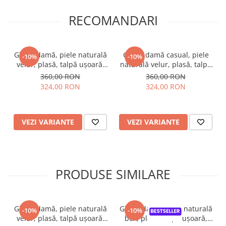
RECOMANDARI
Ghete damă, piele naturală
Ghete damă casual, piele
-10%
-10%
velur, plasă, talpă ușoară,
naturală velur, plasă, talpă
crampoane mari, bleumarin
ușoară roșie, crampoane,
360,00 RON
360,00 RON
negru
324,00 RON
324,00 RON
VEZI VARIANTE
VEZI VARIANTE
PRODUSE SIMILARE
Ghete damă, piele naturală
Ghete damă, piele naturală
-10%
-10%
velur, plasă, talpă ușoară,
box, plasă, talpă ușoară,