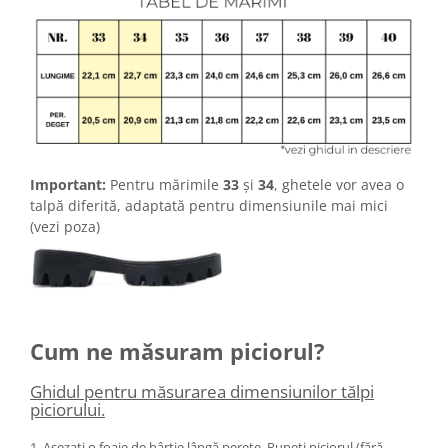
Important:
Pentru mărimile
33
și
34
, ghetele vor avea o
talpă diferită, adaptată pentru dimensiunile mai mici
(vezi poza)
Cum ne măsuram piciorul?
Ghidul pentru măsurarea dimensiunilor tălpi
piciorului.
1. Așezați o foaie de hârtie lângă perete. Puneți piciorul (fără