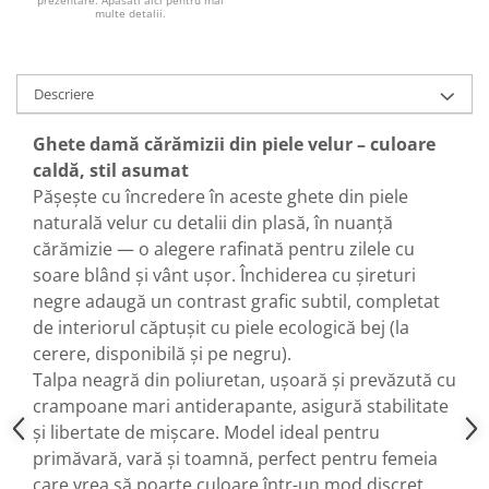
prezentare. Apasati aici pentru mai
multe detalii.
Descriere
Ghete damă cărămizii din piele velur – culoare
caldă, stil asumat
Pășește cu încredere în aceste ghete din piele
naturală velur cu detalii din plasă, în nuanță
cărămizie — o alegere rafinată pentru zilele cu
soare blând și vânt ușor. Închiderea cu șireturi
negre adaugă un contrast grafic subtil, completat
de interiorul căptușit cu piele ecologică bej (la
cerere, disponibilă și pe negru).
Talpa neagră din poliuretan, ușoară și prevăzută cu
crampoane mari antiderapante, asigură stabilitate
și libertate de mișcare. Model ideal pentru
primăvară, vară și toamnă, perfect pentru femeia
care vrea să poarte culoare într-un mod discret,