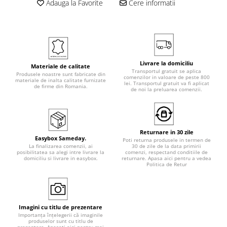
Adauga la Favorite
Cere informatii
Livrare la domiciliu
Materiale de calitate
Transportul gratuit se aplica
Produsele noastre sunt fabricate din
comenzilor in valoare de peste 800
materiale de inalta calitate furnizate
lei. Transportul gratuit va fi aplicat
de firme din Romania.
de noi la preluarea comenzii.
Returnare in 30 zile
Easybox Sameday.
Poti returna produsele in termen de
La finalizarea comenzii, ai
30 de zile de la data primirii
posibilitatea sa alegi intre livrare la
comenzi, respectand conditiile de
domiciliu si livrare in easybox.
returnare. Apasa aici pentru a vedea
Politica de Retur
Imagini cu titlu de prezentare
Importanța înțelegerii că imaginile
produselor sunt cu titlu de