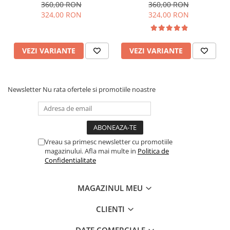
crampoane mari, verde
crampoane mari, negru
360,00 RON
360,00 RON
324,00 RON
324,00 RON
VEZI VARIANTE
VEZI VARIANTE
Newsletter
Nu rata ofertele si promotiile noastre
Vreau sa primesc newsletter cu promotiile
magazinului. Afla mai multe in
Politica de
Confidentialitate
MAGAZINUL MEU
CLIENTI
DATE COMERCIALE