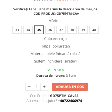
Verificați tabelul de mărimi la descrierea de mai jos.
COD PRODUS: GD75PTM-CAv
Mărime
:
33
34
35
36
37
38
39
40
Culoare
:
roșu
Talpa
:
poliuretan
Material
:
piele întoarsă+plasă
Sistem închidere
:
șireturi
IN STOC
Durata de livrare:
3-5 zile
ADAUGA IN COS
Cod Produs:
GD75PTM-CAv35
Ai nevoie de ajutor?
+40722466974