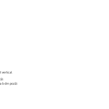
t vertical.
ă).
a b din poză).