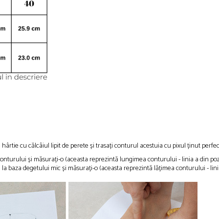
 hârtie cu călcâiul lipit de perete și trasați conturul acestuia cu pixul ținut perfec
l conturului și măsurați-o (aceasta reprezintă lungimea conturului - linia a din poz
 la baza degetului mic și măsurați-o (aceasta reprezintă lățimea conturului - lini