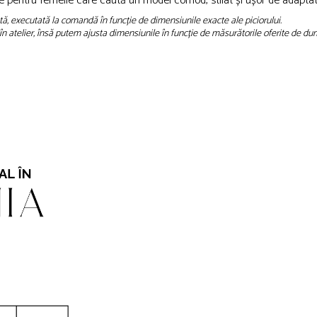
le pentru femeile care caută un model comod, stilat și ușor de adaptat 
tă, executată la comandă în funcție de dimensiunile exacte ale piciorului.
în atelier, însă putem ajusta dimensiunile în funcție de măsurătorile oferite de du