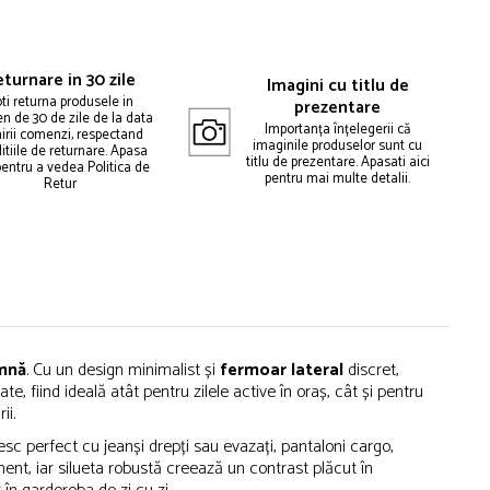
turnare in 30 zile
Imagini cu titlu de
ti returna produsele in
prezentare
n de 30 de zile de la data
Importanța înțelegerii că
mirii comenzi, respectand
imaginile produselor sunt cu
itiile de returnare. Apasa
titlu de prezentare. Apasati aici
pentru a vedea Politica de
pentru mai multe detalii.
Retur
mnă
. Cu un design minimalist și
fermoar lateral
discret,
ate, fiind ideală atât pentru zilele active în oraș, cât și pentru
ii.
vesc perfect cu jeanși drepți sau evazați, pantaloni cargo,
ment, iar silueta robustă creează un contrast plăcut în