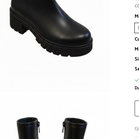
C
M
C
M
S
S
Du
Co