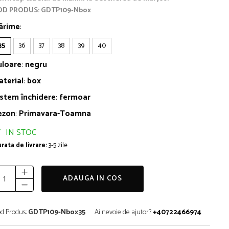
OD PRODUS: GDTP109-Nbox
ărime
:
35
36
37
38
39
40
uloare
:
negru
aterial
:
box
istem închidere
:
fermoar
ezon
:
Primavara-Toamna
IN STOC
rata de livrare:
3-5 zile
ADAUGA IN COS
d Produs:
GDTP109-Nbox35
Ai nevoie de ajutor?
+40722466974