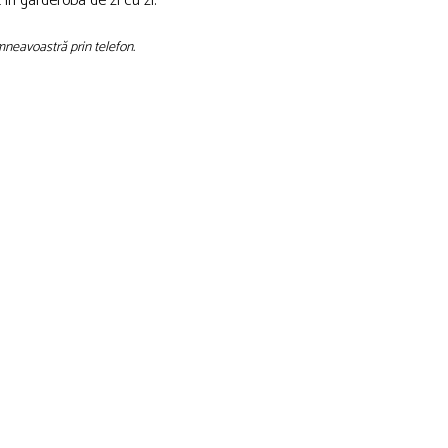
în garderoba de zi cu zi.
mneavoastră prin telefon.