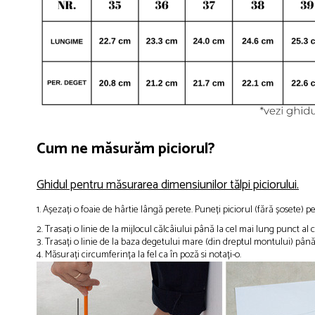
Cum ne măsurăm piciorul?
Ghidul pentru măsurarea dimensiunilor tălpi piciorului.
1. Așezați o foaie de hârtie lângă perete. Puneți piciorul (fără șosete) pe
2. Trasați o linie de la mijlocul călcâiului până la cel mai lung punct a
3. Trasați o linie de la baza degetului mare (din dreptul montului) până
4. Măsurați circumferința la fel ca în poză si notați-o.