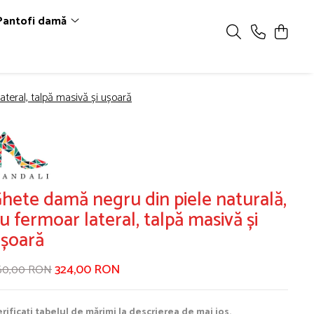
Pantofi damă
ateral, talpă masivă și ușoară
hete damă negru din piele naturală,
u fermoar lateral, talpă masivă și
șoară
324,00 RON
60,00 RON
rificați tabelul de mărimi la descrierea de mai jos.