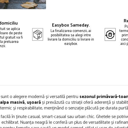
Re
 domiciliu
Easybox Sameday.
Po
tuit se aplica
La finalizarea comenzii, ai
terme
aloare de peste
posibilitatea sa alegi intre
pri
ul gratuit va fi
livrare la domiciliu si livrare in
cond
 la preluarea
easybox.
aici 
zii.
, sunt o alegere modernă și versatilă pentru
sezonul primăvară-toa
alpa masivă, ușoară
și prevăzută cu striații oferă aderență și stabilit
termic și respirabilitate, menținând o senzație plăcută pe durata purtăr
a facilă în ținute casual, smart-casual sau urban chic. Ghetele se potri
echilibrat. Nuanța neagră le conferă un plus de versatilitate și rafina