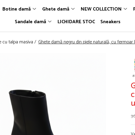
Botine damă
Ghete damă
NEW COLLECTION
Sandale damă
LICHIDARE STOC
Sneakers
 cu talpa masiva /
Ghete damă negru din piele naturală, cu fermoar l
G
c
u
3
Ve