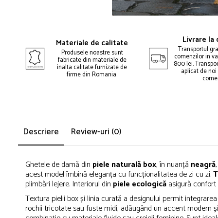
Livrare la
Materiale de calitate
Transportul gra
Produsele noastre sunt
comenzilor in v
fabricate din materiale de
800 lei. Transport
inalta calitate furnizate de
aplicat de noi
firme din Romania.
comen
Descriere
Review-uri
(0)
Ghetele de damă din
piele naturală box
, în nuanță
neagră
acest model îmbină eleganța cu funcționalitatea de zi cu zi.
T
plimbări lejere. Interiorul din
piele ecologică
asigură confort 
Textura pielii box și linia curată a designului permit integrare
rochii tricotate sau fuste midi, adăugând un accent modern și 