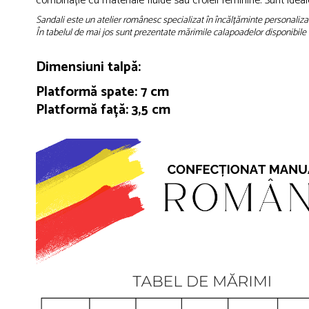
combinație cu materiale fluide sau croieli feminine. Sunt idea
Sandali este un atelier românesc specializat în încălțăminte personaliza
În tabelul de mai jos sunt prezentate mărimile calapoadelor disponibile 
Dimensiuni talpă:
Platformă spate: 7 cm
Platformă față: 3,5 cm