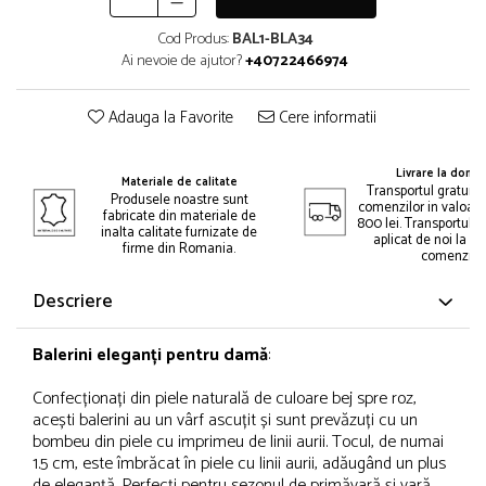
Cod Produs:
BAL1-BLA34
Ai nevoie de ajutor?
+40722466974
Adauga la Favorite
Cere informatii
Livrare la domic
Materiale de calitate
Transportul gratuit 
Produsele noastre sunt
comenzilor in valoar
fabricate din materiale de
800 lei. Transportul gr
inalta calitate furnizate de
aplicat de noi la p
firme din Romania.
comenzii.
Descriere
Balerini eleganți pentru damă
:
Confecționați din piele naturală de culoare bej spre roz,
acești balerini au un vârf ascuțit și sunt prevăzuți cu un
bombeu din piele cu imprimeu de linii aurii. Tocul, de numai
1.5 cm, este îmbrăcat în piele cu linii aurii, adăugând un plus
de eleganță. Perfecți pentru sezonul de primăvară și vară,