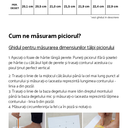
Cum ne măsuram piciorul?
Ghidul pentru măsurarea dimensiunilor tălpi piciorului
1. Așezați o foaie de hârtie lângă perete. Puneți piciorul (fără șosete)
pe hârtie cu călcâiul lipit de perete și trasați conturul acestuia cu
pixul ținut perfect vertical.
2. Trasați o linie de la mijlocul călcâiului până la cel mai lung punct al
conturului și măsurați-o (aceasta reprezintă lungimea conturului -
linia a din poză).
3. Trasați o linie de la baza degetului mare (din dreptul montului)
până la baza degetului mic și măsurați-o (aceasta reprezintă lățimea
conturului - linia b din poză).
4. Măsurați circumferința la fel ca în poză si notați-o.