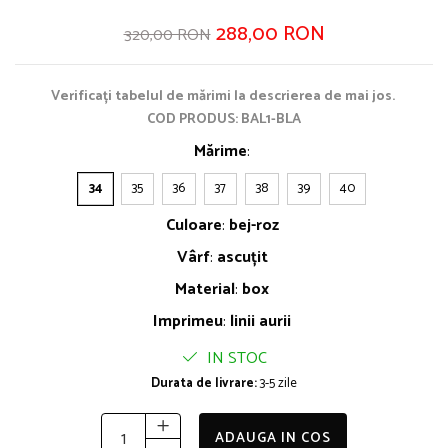
288,00 RON
320,00 RON
Verificați tabelul de mărimi la descrierea de mai jos.
COD PRODUS: BAL1-BLA
Mărime
:
34
35
36
37
38
39
40
Culoare
:
bej-roz
Vârf
:
ascuțit
Material
:
box
Imprimeu
:
linii aurii
IN STOC
Durata de livrare:
3-5 zile
ADAUGA IN COS