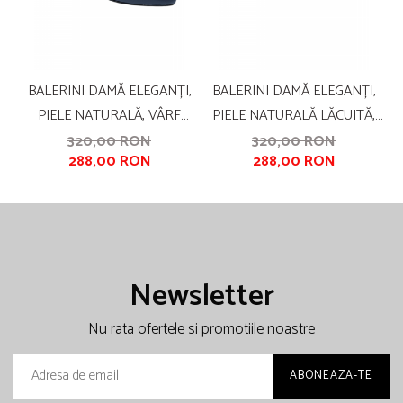
BALERINI DAMĂ ELEGANȚI,
BALERINI DAMĂ ELEGANȚI,
PIELE NATURALĂ, VÂRF
PIELE NATURALĂ LĂCUITĂ,
ASCUȚIT, TOC MIC,
ORNAMENTE, VÂRF ASCUȚIT,
320,00 RON
320,00 RON
288,00 RON
288,00 RON
ALBASTRU
TOC MIC, NEGRU, IMPRIMEU
BULINE ALBE, SANDALI
Newsletter
Nu rata ofertele si promotiile noastre